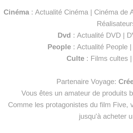
Cinéma
:
Actualité Cinéma
|
Cinéma de A
Réalisateur
Dvd
:
Actualité DVD
|
D
People
:
Actualité People
Culte
:
Films cultes
Partenaire Voyage:
Cré
Vous êtes un amateur de produits
b
Comme les protagonistes du film Five, v
jusqu'à
acheter 