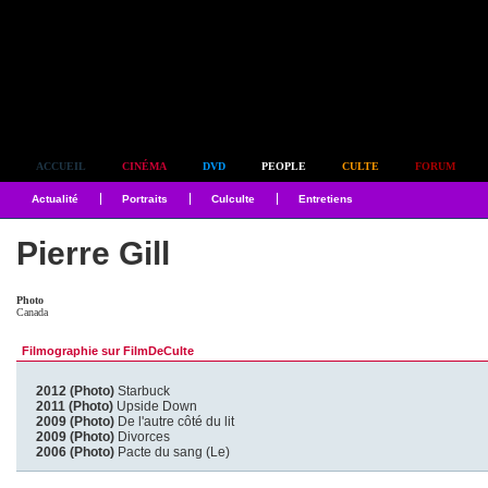
Simplement culte
ACCUEIL
CINÉMA
DVD
PEOPLE
CULTE
FORUM
Actualité
Portraits
Culculte
Entretiens
Pierre Gill
Photo
Canada
Filmographie sur FilmDeCulte
2012 (Photo)
Starbuck
2011 (Photo)
Upside Down
2009 (Photo)
De l'autre côté du lit
2009 (Photo)
Divorces
2006 (Photo)
Pacte du sang (Le)