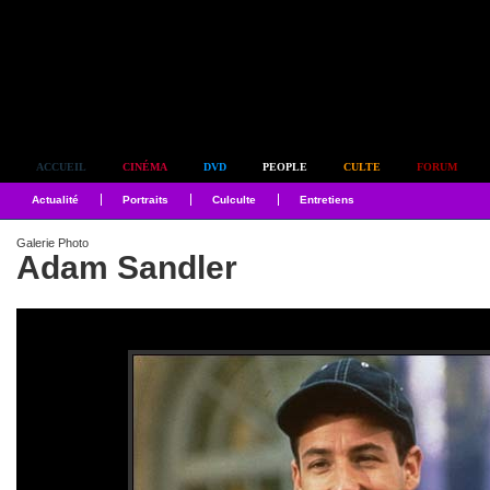
Simplement culte
ACCUEIL
CINÉMA
DVD
PEOPLE
CULTE
FORUM
Actualité
Portraits
Culculte
Entretiens
Galerie Photo
Adam Sandler