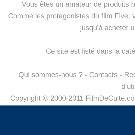
Vous êtes un amateur de produits
b
Comme les protagonistes du film Five, v
jusqu'à
acheter 
Ce site est listé dans la cat
Qui sommes-nous ?
-
Contacts
-
Re
d'ut
Copyright © 2000-2011 FilmDeCulte.c