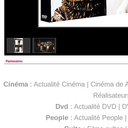
Partenaires
Cinéma
:
Actualité Cinéma
|
Cinéma de A
Réalisateur
Dvd
:
Actualité DVD
|
D
People
:
Actualité People