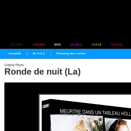
Simplement culte
ACCUEIL
CINÉMA
DVD
PEOPLE
CULTE
FORUM
Actualité
De A à Z
Planning des sorties
Galerie Photo
Ronde de nuit (La)