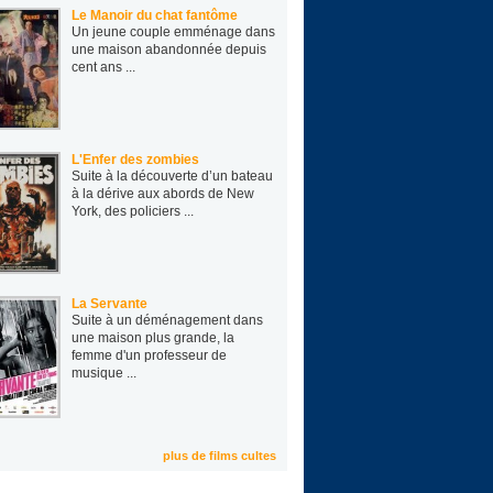
Le Manoir du chat fantôme
Un jeune cou­ple emmé­nage dans
une mai­son aban­don­née depuis
cent ans ...
L'Enfer des zombies
Suite à la découverte d’un bateau
à la dérive aux abords de New
York, des policiers ...
La Servante
Suite à un déménagement dans
une maison plus grande, la
femme d'un professeur de
musique ...
plus de films cultes