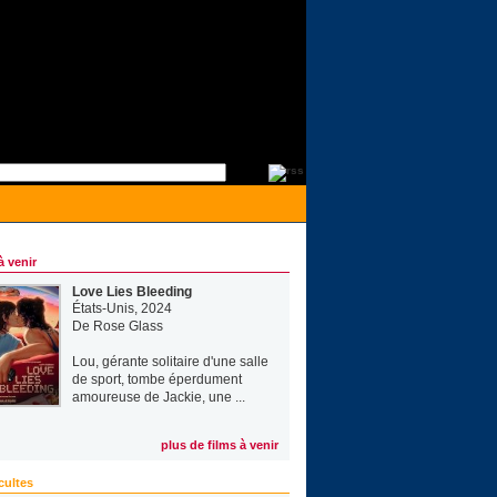
à venir
Love Lies Bleeding
États-Unis, 2024
De
Rose Glass
Lou, gérante solitaire d'une salle
de sport, tombe éperdument
amoureuse de Jackie, une ...
plus de films à venir
cultes