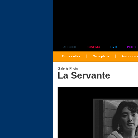
Simplement culte
ACCUEIL
CINÉMA
DVD
PEOPL
Films cultes
Gros plans
Autour du
Galerie Photo
La Servante