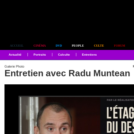
Simplement culte
ACCUEIL
CINÉMA
DVD
PEOPLE
CULTE
FORUM
Actualité
Portraits
Culculte
Entretiens
Galerie Photo
Entretien avec Radu Muntean