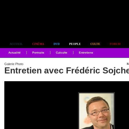
Simplement culte
ACCUEIL
CINÉMA
DVD
PEOPLE
CULTE
FORUM
Actualité
Portraits
Culculte
Entretiens
Galerie Photo
R
Entretien avec Frédéric Sojch