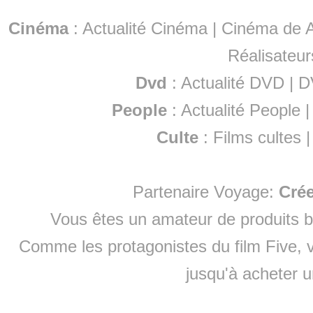
Cinéma
:
Actualité Cinéma
|
Cinéma de A
Réalisateur
Dvd
:
Actualité DVD
|
D
People
:
Actualité People
Culte
:
Films cultes
Partenaire Voyage:
Cré
Vous êtes un amateur de produits
b
Comme les protagonistes du film Five, v
jusqu'à
acheter 