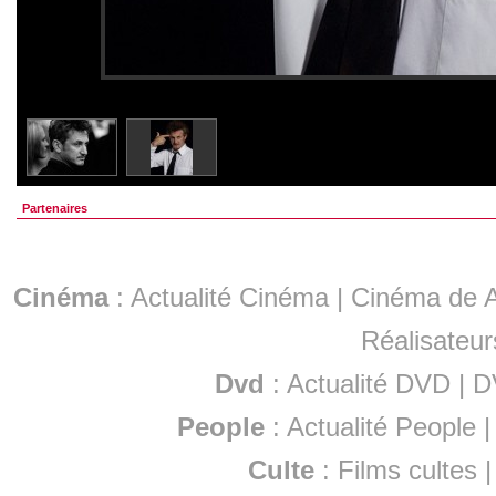
Partenaires
Cinéma
:
Actualité Cinéma
|
Cinéma de A
Réalisateur
Dvd
:
Actualité DVD
|
D
People
:
Actualité People
Culte
:
Films cultes