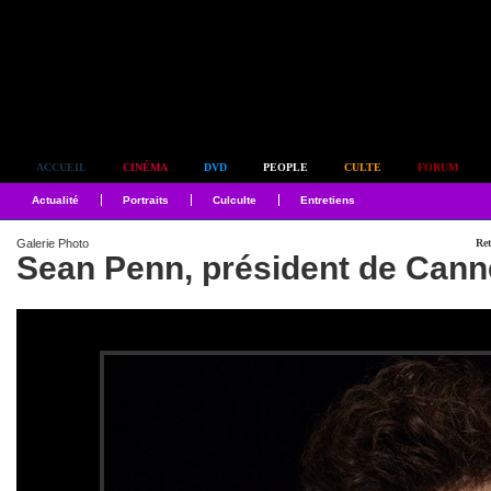
Simplement culte
ACCUEIL
CINÉMA
DVD
PEOPLE
CULTE
FORUM
Actualité
Portraits
Culculte
Entretiens
Galerie Photo
Ret
Sean Penn, président de Can