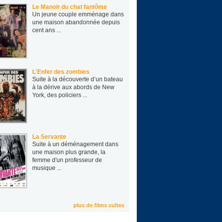
Le Manoir du chat fantôme
Un jeune cou­ple emmé­nage dans
une mai­son aban­don­née depuis
cent ans ...
L'Enfer des zombies
Suite à la découverte d’un bateau
à la dérive aux abords de New
York, des policiers ...
La Servante
Suite à un déménagement dans
une maison plus grande, la
femme d'un professeur de
musique ...
plus de films cultes