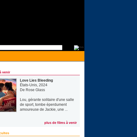
à venir
Love Lies Bleeding
États-Unis, 2024
De
Rose Glass
Lou, gérante solitaire d'une salle
de sport, tombe éperdument
amoureuse de Jackie, une ...
plus de films à venir
cultes