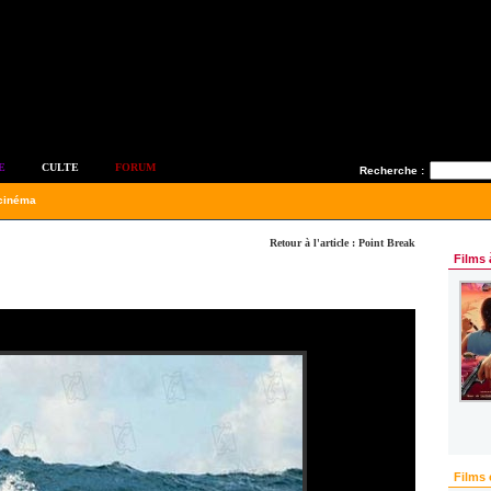
E
CULTE
FORUM
Recherche :
 cinéma
Retour à l'article : Point Break
Films 
Films 