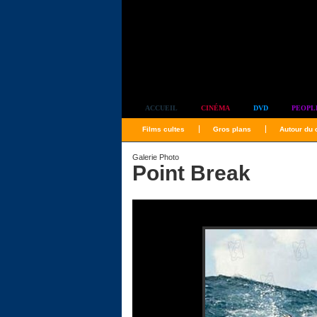
Simplement culte
ACCUEIL
CINÉMA
DVD
PEOPL
Films cultes
Gros plans
Autour du
Galerie Photo
Point Break