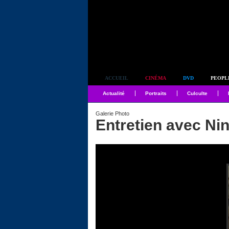
Simplement culte
ACCUEIL
CINÉMA
DVD
PEOPL
Actualité
Portraits
Culculte
Galerie Photo
Entretien avec Ni