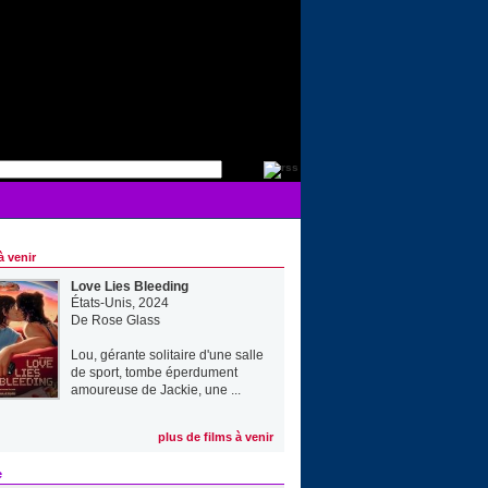
à venir
Love Lies Bleeding
États-Unis, 2024
De
Rose Glass
Lou, gérante solitaire d'une salle
de sport, tombe éperdument
amoureuse de Jackie, une ...
plus de films à venir
e