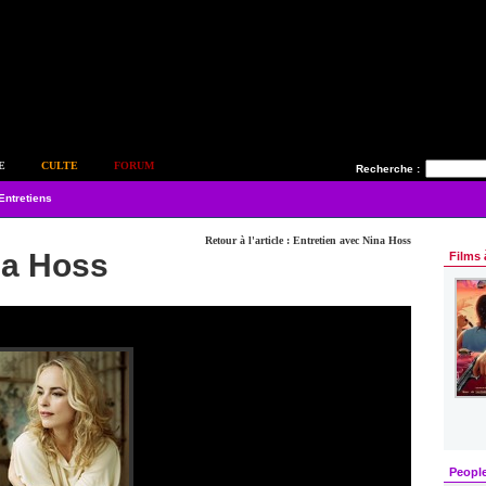
E
CULTE
FORUM
Recherche :
Entretiens
Retour à l'article : Entretien avec Nina Hoss
na Hoss
Films 
Peopl