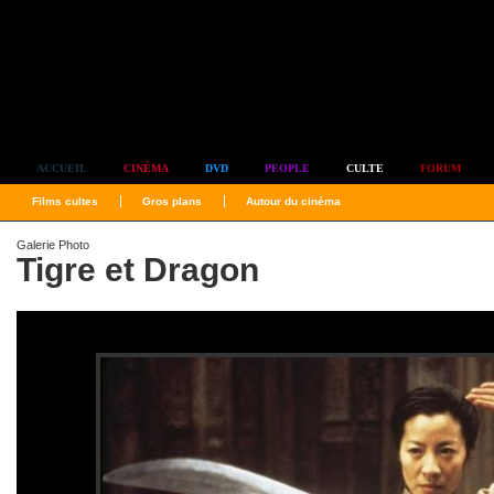
Simplement culte
ACCUEIL
CINÉMA
DVD
PEOPLE
CULTE
FORUM
Films cultes
Gros plans
Autour du cinéma
Galerie Photo
Tigre et Dragon