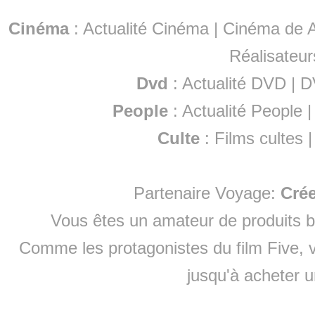
Cinéma
:
Actualité Cinéma
|
Cinéma de A
Réalisateur
Dvd
:
Actualité DVD
|
D
People
:
Actualité People
Culte
:
Films cultes
Partenaire Voyage:
Cré
Vous êtes un amateur de produits
b
Comme les protagonistes du film Five, v
jusqu'à
acheter 