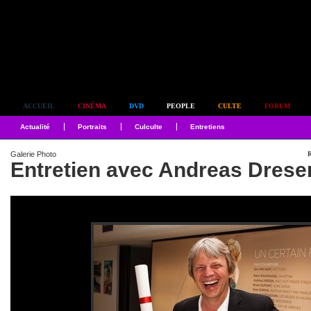
Simplement culte
ACCUEIL
CINÉMA
DVD
PEOPLE
CULTE
FORUM
Actualité
Portraits
Culculte
Entretiens
Galerie Photo
R
Entretien avec Andreas Drese