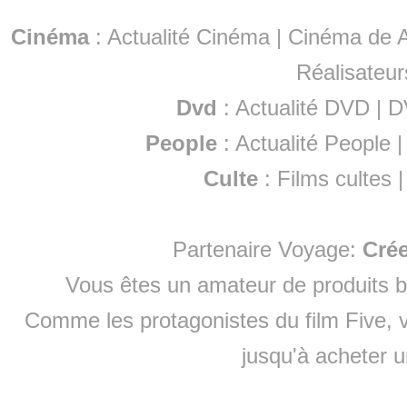
Cinéma
:
Actualité Cinéma
|
Cinéma de A
Réalisateur
Dvd
:
Actualité DVD
|
D
People
:
Actualité People
Culte
:
Films cultes
Partenaire Voyage:
Cré
Vous êtes un amateur de produits
b
Comme les protagonistes du film Five, v
jusqu'à
acheter 