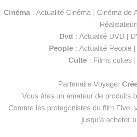
Cinéma
:
Actualité Cinéma
|
Cinéma de A
Réalisateur
Dvd
:
Actualité DVD
|
D
People
:
Actualité People
Culte
:
Films cultes
Partenaire Voyage:
Cré
Vous êtes un amateur de produits
b
Comme les protagonistes du film Five, v
jusqu'à
acheter 