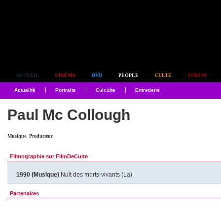
Simplement culte
ACCUEIL
CINÉMA
DVD
PEOPLE
CULTE
FORUM
Actualité
Portraits
Culculte
Entretiens
Paul Mc Collough
Musique, Producteur
Filmographie sur FilmDeCulte
1990 (Musique)
Nuit des morts-vivants (La)
Partenaires