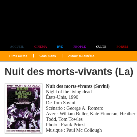
Simplement culte
ACCUEIL
CINÉMA
DVD
PEOPLE
CULTE
FORUM
Films cultes
Gros plans
Autour du cinéma
Nuit des morts-vivants (La)
Nuit des morts-vivants (Savini)
Night of the living dead
États-Unis, 1990
De
Tom Savini
Scénario :
George A. Romero
Avec :
William Butler
,
Kate Finneran
,
Heather
Todd
,
Tom Towles
Photo :
Frank Prinzi
Musique :
Paul Mc Collough