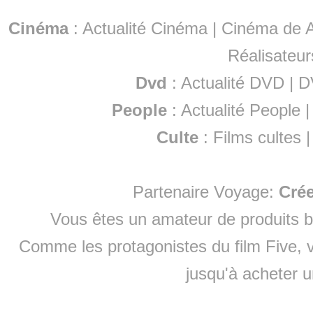
Cinéma
:
Actualité Cinéma
|
Cinéma de A
Réalisateur
Dvd
:
Actualité DVD
|
D
People
:
Actualité People
Culte
:
Films cultes
Partenaire Voyage:
Cré
Vous êtes un amateur de produits
b
Comme les protagonistes du film Five, v
jusqu'à
acheter 