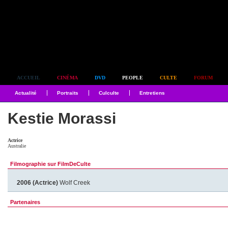
Simplement culte
ACCUEIL
CINÉMA
DVD
PEOPLE
CULTE
FORUM
Actualité
Portraits
Culculte
Entretiens
Kestie Morassi
Actrice
Australie
Filmographie sur FilmDeCulte
2006 (Actrice)
Wolf Creek
Partenaires