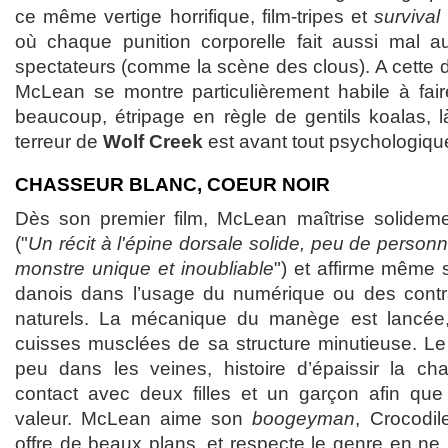
ce même vertige horrifique, film-tripes et
survival
où chaque punition corporelle fait aussi mal 
spectateurs (comme la scène des clous). A cette 
McLean se montre particulièrement habile à faire
beaucoup, étripage en règle de gentils koalas, l
terreur de
Wolf Creek
est avant tout psychologiqu
CHASSEUR BLANC, COEUR NOIR
Dès son premier film, McLean maîtrise solidemen
("
Un récit à l'épine dorsale solide, peu de personn
monstre unique et inoubliable
") et affirme même
danois dans l’usage du numérique ou des contra
naturels. La mécanique du manège est lancée
cuisses musclées de sa structure minutieuse. L
peu dans les veines, histoire d’épaissir la ch
contact avec deux filles et un garçon afin qu
valeur. McLean aime son
boogeyman
, Crocodi
offre de beaux plans, et respecte le genre en ne 