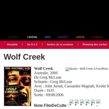
Simplement culte
ACCUEIL
CINÉMA
DVD
PEOPLE
CULTE
FORUM
Actualité
De A à Z
Sorties de la semaine
Planning des sorties
Wolf Creek
Wolf Creek
Australie, 2006
De
Greg McLean
Scénario :
Greg McLean
Avec :
John Jarratt
,
Cassandra Magrath
,
Kestie 
Durée : 1h35
Sortie : 09/08/2006
Note FilmDeCulte :