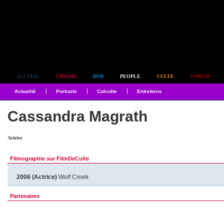
Simplement culte
ACCUEIL
CINÉMA
DVD
PEOPLE
CULTE
FORUM
Actualité
Portraits
Culculte
Entretiens
Cassandra Magrath
Actrice
Filmographie sur FilmDeCulte
2006 (Actrice)
Wolf Creek
Partenaires