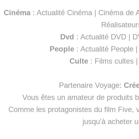
Cinéma
:
Actualité Cinéma
|
Cinéma de A
Réalisateur
Dvd
:
Actualité DVD
|
D
People
:
Actualité People
Culte
:
Films cultes
Partenaire Voyage:
Cré
Vous êtes un amateur de produits
b
Comme les protagonistes du film Five, v
jusqu'à
acheter 