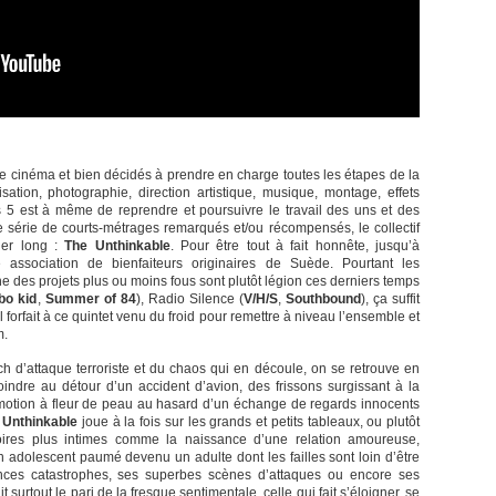
de cinéma et bien décidés à prendre en charge toutes les étapes de la
lisation, photographie, direction artistique, musique, montage, effets
 5 est à même de reprendre et poursuivre le travail des uns et des
e série de courts-métrages remarqués et/ou récompensés, le collectif
ier long :
The Unthinkable
. Pour être tout à fait honnête, jusqu’à
 association de bienfaiteurs originaires de Suède. Pourtant les
 des projets plus ou moins fous sont plutôt légion ces derniers temps
bo kid
,
Summer of 84
), Radio Silence (
V/H/S
,
Southbound
), ça suffit
ul forfait à ce quintet venu du froid pour remettre à niveau l’ensemble et
m.
 d’attaque terroriste et du chaos qui en découle, on se retrouve en
oindre au détour d’un accident d’avion, des frissons surgissant à la
émotion à fleur de peau au hasard d’un échange de regards innocents
 Unthinkable
joue à la fois sur les grands et petits tableaux, ou plutôt
toires plus intimes comme la naissance d’une relation amoureuse,
’un adolescent paumé devenu un adulte dont les failles sont loin d’être
ences catastrophes, ses superbes scènes d’attaques ou encore ses
it surtout le pari de la fresque sentimentale, celle qui fait s’éloigner, se