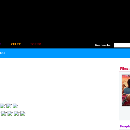
E
CULTE
FORUM
Recherche :
ties
Films 
Peopl