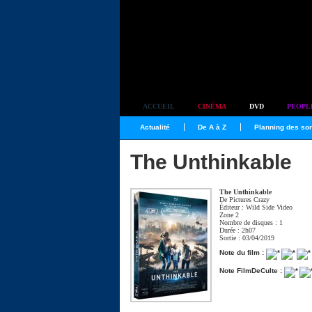
Simplement culte
ACCUEIL
CINÉMA
DVD
PEOPL
Actualité
De A à Z
Planning des sor
The Unthinkable
The Unthinkable
De
Pictures Crazy
Éditeur : Wild Side Video
Zone 2
Nombre de disques : 1
Durée : 2h07
Sortie : 03/04/2019
Note du film :
Note FilmDeCulte :