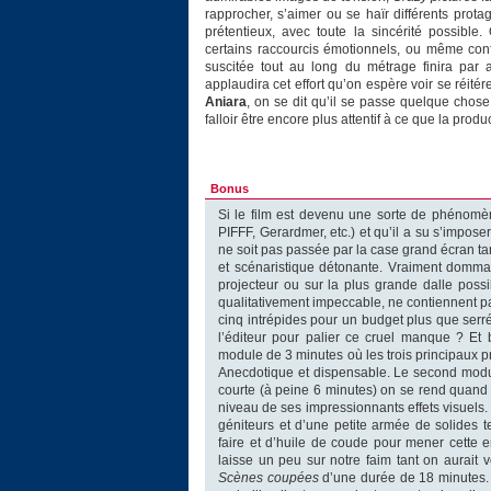
rapprocher, s’aimer ou se haïr différents prota
prétentieux, avec toute la sincérité possible
certains raccourcis émotionnels, ou même conf
suscitée tout au long du métrage finira par 
applaudira cet effort qu’on espère voir se réitére
Aniara
, on se dit qu’il se passe quelque chose
falloir être encore plus attentif à ce que la prod
Bonus
Si le film est devenu une sorte de phénomèn
PIFFF, Gerardmer, etc.) et qu’il a su s’impo
ne soit pas passée par la case grand écran tant
et scénaristique détonante. Vraiment domma
projecteur ou sur la plus grande dalle pos
qualitativement impeccable, ne contiennent pas
cinq intrépides pour un budget plus que serré
l’éditeur pour palier ce cruel manque ? Et 
module de 3 minutes où les trois principaux pro
Anecdotique et dispensable. Le second mod
courte (à peine 6 minutes) on se rend quand 
niveau de ses impressionnants effets visuels.
géniteurs et d’une petite armée de solides 
faire et d’huile de coude pour mener cette e
laisse un peu sur notre faim tant on aurait 
Scènes coupées
d’une durée de 18 minutes. 