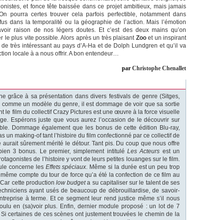
gonistes, et fonce tête baissée dans ce projet ambitieux, mais jamais
. On pourra certes trouver cela parfois perfectible, notamment dans
us dans la temporalité ou la géographie de l’action. Mais l’émotion
avoir raison de nos légers doutes. Et c’est des deux mains qu’on
r le plus vite possible. Alors après un très plaisant
Zoo
et un inspirant
 de très intéressant au pays d’A-Ha et de Dolph Lundgren et qu’il va
uction locale à a nous offrir. A bon entendeur…
par
Christophe Chenallet
e grâce à sa présentation dans divers festivals de genre (Sitges,
ser comme un modèle du genre, il est dommage de voir que sa sortie
 le film du collectif Crazy Pictures est une œuvre à la force visuelle
ge. Espérons juste que vous aurez l’occasion de le découvrir sur
sible. Dommage également que les bonus de cette édition Blu-ray,
 un making-of tant l’histoire du film confectionné par ce collectif de
 aurait sûrement mérité le détour. Tant pis. Du coup que nous offre
bien 3 bonus. Le premier, simplement intitulé
Les Acteurs
est un
tagonistes de l’histoire y vont de leurs petites louanges sur le film.
ule concerne les
Effets spéciaux
. Même si la durée est un peu trop
même compte du tour de force qu’a été la confection de ce film au
 Car cette production
low budget
a su capitaliser sur le talent de ses
techniciens ayant usés de beaucoup de débrouillardise, de savoir-
ntreprise à terme. Et ce segment leur rend justice même s’il nous
voulu en (sa)voir plus. Enfin, dernier module proposé : un lot de 7
Si certaines de ces scènes ont justement trouvées le chemin de la