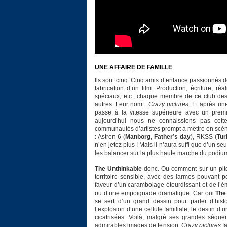
UNE AFFAIRE DE FAMILLE
Ils sont cinq. Cinq amis d’enfance passionnés 
fabrication d’un film. Production, écriture, réa
spéciaux, etc., chaque membre de ce club des
autres. Leur nom :
Crazy pictures
. Et après un
passe à la vitesse supérieure avec un prem
aujourd’hui nous ne connaissions pas cette
communautés d’artistes prompt à mettre en scène
: Astron 6 (
Manborg
,
Father’s day
), RKSS (
Tur
n’en jetez plus ! Mais il n’aura suffi que d’un se
les balancer sur la plus haute marche du podiu
The Unthinkable
donc. Ou comment sur un pitch
territoire sensible, avec des larmes pouvant p
faveur d’un carambolage étourdissant et de l’
ou d’une empoignade dramatique. Car oui
The
se sert d’un grand dessin pour parler d’his
l’explosion d’une cellule familiale, le destin d
cicatrisées. Voilà, malgré ses grandes séqu
admirables images de tension,
Crazy pictures
fa