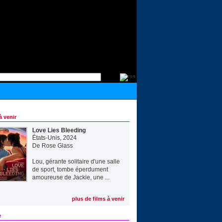
à venir
Love Lies Bleeding
États-Unis, 2024
De
Rose Glass
Lou, gérante solitaire d'une salle
de sport, tombe éperdument
amoureuse de Jackie, une ...
plus de films à venir
e