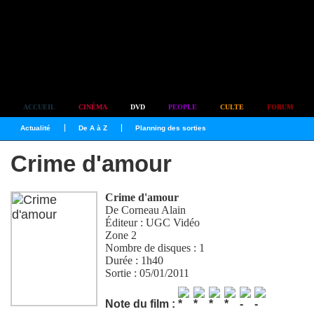
Simplement culte
ACCUEIL
CINÉMA
DVD
PEOPLE
CULTE
FORUM
Actualité
De A à Z
Planning des sorties
Crime d'amour
Crime d'amour
De
Corneau Alain
Éditeur : UGC Vidéo
Zone 2
Nombre de disques : 1
Durée : 1h40
Sortie : 05/01/2011
Note du film :