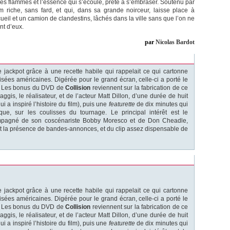
 des flammes et l’essence qui s’écoule, prête à s’embraser. Soutenu par
m riche, sans fard, et qui, dans sa grande noirceur, laisse place à
eil et un camion de clandestins, lâchés dans la ville sans que l’on ne
nt d’eux.
par
Nicolas Bardot
 jackpot grâce à une recette habile qui rappelait ce qui cartonne
isées américaines. Digérée pour le grand écran, celle-ci a porté le
nte. Les bonus du DVD de
Collision
reviennent sur la fabrication de ce
gis, le réalisateur, et de l’acteur Matt Dillon, d’une durée de huit
 a inspiré l’histoire du film), puis une
featurette
de dix minutes qui
ique, sur les coulisses du tournage. Le principal intérêt est le
ompagné de son coscénariste Bobby Moresco et de Don Cheadle,
ent la présence de bandes-annonces, et du clip assez dispensable de
 jackpot grâce à une recette habile qui rappelait ce qui cartonne
isées américaines. Digérée pour le grand écran, celle-ci a porté le
nte. Les bonus du DVD de
Collision
reviennent sur la fabrication de ce
gis, le réalisateur, et de l’acteur Matt Dillon, d’une durée de huit
 a inspiré l’histoire du film), puis une
featurette
de dix minutes qui