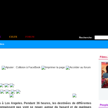
E
CULTE
FORUM
Recherche :
ties
Films 
Louer
en
DVD ou Blu-ray
pour 1.95€
s à Los Angeles. Pendant 36 heures, les destinées de différentes
Peopl
onnaissent pas vont se nouer, autour du hasard et de quelques