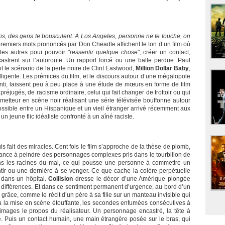
gens, des gens te bousculent. A Los Angeles, personne ne te touche, on
premiers mots prononcés par Don Cheadle affichent le ton d’un film où
les autres pour pouvoir "
ressentir quelque chose
", créer un contact,
strent sur l’autoroute. Un rapport forcé ou une balle perdue. Paul
t le scénario de la perle noire de Clint Eastwood,
Million Dollar Baby
,
lligente. Les prémices du film, et le discours autour d’une mégalopole
ti, laissent peu à peu place à une étude de mœurs en forme de film
réjugés, de racisme ordinaire, celui qui fait changer de trottoir ou qui
 metteur en scène noir réalisant une série télévisée bouffonne autour
ossible entre un Hispanique et un vieil étranger arrivé récemment aux
n jeune flic idéaliste confronté à un aîné raciste.
 fait des miracles. Cent fois le film s’approche de la thèse de plomb,
n aisance à peindre des personnages complexes pris dans le tourbillon de
ns les racines du mal, ce qui pousse une personne à commettre un
tir ou une dernière à se venger. Ce que cache la colère perpétuelle
 dans un hôpital.
Collision
dresse le décor d’une Amérique plongée
 différences. Et dans ce sentiment permanent d’urgence, au bord d’un
 grâce, comme le récit d’un père à sa fille sur un manteau invisible qui
 à la mise en scène étouffante, les secondes enfumées consécutives à
 images le propos du réalisateur. Un personnage encastré, la tête à
. Puis un contact humain, une main étrangère posée sur le bras, qui