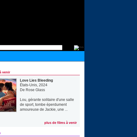
à venir
Love Lies Bleeding
États-Unis, 2024
De
Rose Glass
Lou, gérante solitaire d'une salle
de sport, tombe éperdument
amoureuse de Jackie, une ...
plus de films à venir
e