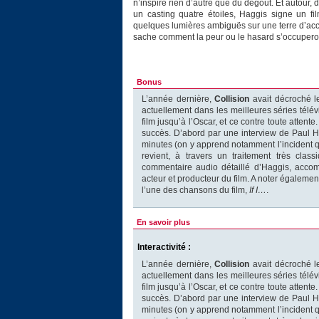
n’inspire rien d’autre que du dégoût. Et autour,
un casting quatre étoiles, Haggis signe un fil
quelques lumières ambiguës sur une terre d’accu
sache comment la peur ou le hasard s’occupero
Bonus
L’année dernière,
Collision
avait décroché le
actuellement dans les meilleures séries télév
film jusqu’à l’Oscar, et ce contre toute atte
succès. D’abord par une interview de Paul Hag
minutes (on y apprend notamment l’incident qui
revient, à travers un traitement très class
commentaire audio détaillé d’Haggis, acc
acteur et producteur du film. A noter égalem
l’une des chansons du film,
If I…
.
En savoir plus
Interactivité :
L’année dernière,
Collision
avait décroché le
actuellement dans les meilleures séries télév
film jusqu’à l’Oscar, et ce contre toute atte
succès. D’abord par une interview de Paul Hag
minutes (on y apprend notamment l’incident qui