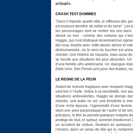
préjugés.
CRASH TEST DUMMIES
"
Dans n’importe quelle ville, tu effleures des 
est toujours derrière du métal et du verre
". Les 
les personnages vont se rentrer les uns dans 
désiré ou non - comme des voitures qui s’enca
Haggis, qui s’est distingué récemment en signan
fait coup double avec cette œuvre dense et inte
déshumanisée, où le sens du toucher est anéan
chorale. Une histoire de hasards, mais aussi de p
se heurte aux situations les plus absurdes. Un
d’une famille afro-américaine. Un dialogue imp
Etats-Unis. Des Perses pris pour des Arabes, ou u
LE REGNE DE LA PEUR
Autant de noeuds tragiques avec lesquels Haggis
cent fois il l’évite. Grâce à sa sensibilité, so
situations ambivalentes. Haggis se plonge da
meurtre, une autre un vol, une troisième à men
d’une riche épouse, l’agressivité d’une femme
dans une peur paranoïaque de l’autre et de ses
précipice, le film se permet quelques instants de
protège de tout, et surtout, sommet émotionnel
un accident de voiture, illustrant en quelques
l’envers, dans un amas de tôle qui le comprime