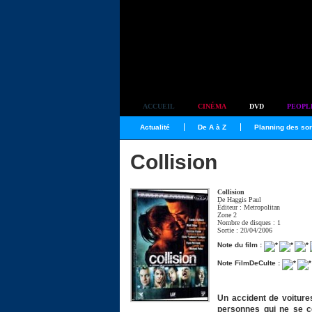
Simplement culte
ACCUEIL
CINÉMA
DVD
PEOPL
Actualité
De A à Z
Planning des sor
Collision
Collision
De
Haggis Paul
Éditeur : Metropolitan
Zone 2
Nombre de disques : 1
Sortie : 20/04/2006
Note du film :
Note FilmDeCulte :
Un accident de voiture
personnes qui ne se c