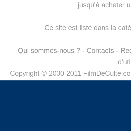
jusqu'à
acheter 
Ce site est listé dans la cat
Qui sommes-nous ?
-
Contacts
-
Re
d'ut
Copyright © 2000-2011 FilmDeCulte.c