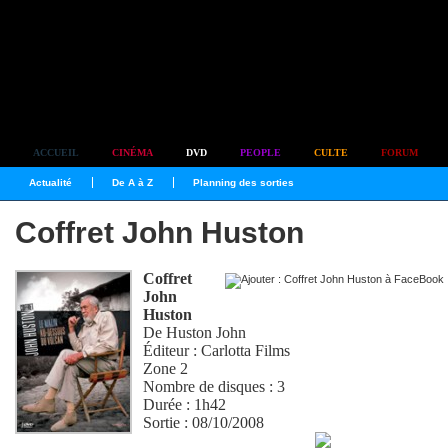
Simplement culte
ACCUEIL
CINÉMA
DVD
PEOPLE
CULTE
FORUM
Actualité
De A à Z
Planning des sorties
Coffret John Huston
Coffret
John
Huston
De
Huston John
Éditeur : Carlotta Films
Zone 2
Nombre de disques : 3
Durée : 1h42
Sortie : 08/10/2008
Loue