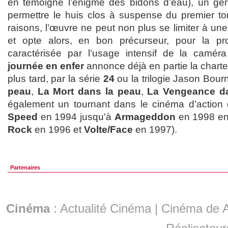
en témoigne l’énigme des bidons d’eau), un gen
permettre le huis clos à suspense du premier t
raisons, l’œuvre ne peut non plus se limiter à u
et opte alors, en bon précurseur, pour la pr
caractérisée par l’usage intensif de la camér
journée en enfer
annonce déjà en partie la charte 
plus tard, par la série
24
ou la trilogie Jason Bour
peau
,
La Mort dans la peau
,
La Vengeance d
également un tournant dans le cinéma d’action
Speed
en 1994 jusqu'à
Armageddon
en 1998 en
Rock
en 1996 et
Volte/Face
en 1997).
Partenaires
Cinéma
:
Actualité Cinéma
|
Cinéma de A