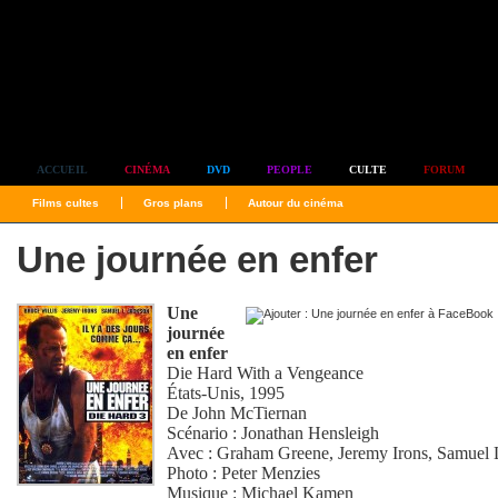
Simplement culte
ACCUEIL
CINÉMA
DVD
PEOPLE
CULTE
FORUM
Films cultes
Gros plans
Autour du cinéma
Une journée en enfer
Une
journée
en enfer
Die Hard With a Vengeance
États-Unis, 1995
De
John McTiernan
Scénario :
Jonathan Hensleigh
Avec :
Graham Greene
,
Jeremy Irons
,
Samuel 
Photo :
Peter Menzies
Musique :
Michael Kamen