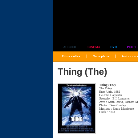
Simplement culte
ACCUEIL
CINÉMA
DVD
PEOPL
Films cultes
Gros plans
Autour du
Thing (The)
Thing (The)
The Thing
États-Unis, 1982
De
John Carpenter
Scénario :
Bill Lancaster
Avec :
Keith David
,
Richard M
Photo :
Dean Cundey
Musique :
Ennio Morricone
Durée : 1h44