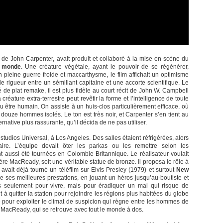
de John Carpenter, avait produit et collaboré à la mise en scène du
e monde
. Une créature végétale, ayant le pouvoir de se régénérer,
 En pleine guerre froide et maccarthysme, le film affichait un optimisme
 rigueur entre un sémillant capitaine et une accorte scientifique. Le
 de plat remake, il est plus fidèle au court récit de John W. Campbell
ature extra-terrestre peut revêtir la forme et l’intelligence de toute
ou être humain. On assiste à un huis-clos particulièrement efficace, où
douze hommes isolés. Le ton est très noir, et Carpenter s’en tient au
ernative plus rassurante, qu’il décida de ne pas utiliser.
studios Universal, à Los Angeles. Des salles étaient réfrigérées, alors
laire. L’équipe devait ôter les parkas ou les remettre selon les
aussi été tournées en Colombie Britannique. Le réalisateur voulait
tère MacReady, soit une véritable statue de bronze. Il proposa le rôle à
 avait déjà tourné un téléfilm sur Elvis Presley (1979) et surtout
New
e ses meilleures prestations, en jouant un héros jusqu’au-boutiste et
as seulement pour vivre, mais pour éradiquer un mal qui risque de
it à quitter la station pour rejoindre les régions plus habitées du globe
te pour exploiter le climat de suspicion qui règne entre les hommes de
ers MacReady, qui se retrouve avec tout le monde à dos.