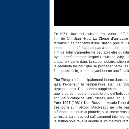
En 1951, Howard Hawks, le réalisateur préféré 
film de Christian Nyby,
La Chose d’un autr
terrorisait les habitants d’une station polaire.
triomphant et n’échappait pas à une romance de
film de John Carpenter ne peut pas être qualifié
ayant précédemment inspiré Hawks et Nyby. La cré
créature vivante dans la station polaire, chien 
la paranoïa ne peut que se propager parmi les 
final pessimiste, bien qu’ayant tourné une fin alt
The Thing
a été principalement tourné dans les 
qu’à l’extérieur la température était canicu
déplacements. Des scènes supplémentaires ont 
que le personnage principal, le pilote d’hélicop
son vieux complice Kurt Russell, avec lequel il
York 1997
(1981). Kurt Russell exécute l’une d
très porté sur l’alcool. MacReady ne lutte p
s’étendre sur toute la planète, si la chose réuss
terrestre. La chose est suffisamment intelligen
la station polaire, elle oriente leurs craintes v