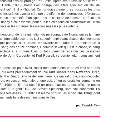
poustouflants du prodige Rob Bottin. Après avoir travaillé sur le très
 Dante, 1980), Bottin s’est chargé des effets spéciaux du film de
nt qu’il finit à l’hôpital. On lui doit sûrement les trucages les plus
utes les scènes avec la créature protéiforme demeurent des références.
 chose ressemblât à un type dans un costume de monstre, le résultat a
ndey a été essentiel pour que les créations en caoutchouc de Bottin
se déceler les coutures, les mécanismes les plus évidents.
ment celui de la réanimation du personnage de Norris, qui se termine
 une formidable scène de test sanguin impliquant chacun des membres
 parcelle de la chose est vivante et autonome. En mettant un fil
e sang des douze hommes, il compte savoir qui est la chose, le sang
r face à la brûlure. C’est plutôt curieux de regarder ces passages
o de John Carpenter et Kurt Russell, ce dernier étant constamment
sion française pour avoir choisi des comédiens dont les voix sont très
im, qui avait précédemment doublé Kurt Russell dans
New York 1997
,
de MacReady. Difficile de faire mieux. Ce qui est drôle, c’est d’écouter
eurs en version originale, et une voix off en polonais les surmonte en
e. En 1982, le film n’a pas été un grand succès au box office, le public
ulateur, le gentil
E.T.
, de Steven Spielberg, sorti simultanément. La
sions télévisées. En 2002 est même sorti un jeu vidéo
The Thing
, dont
nements funestes montrés dans le film.
par
Yannick Vély