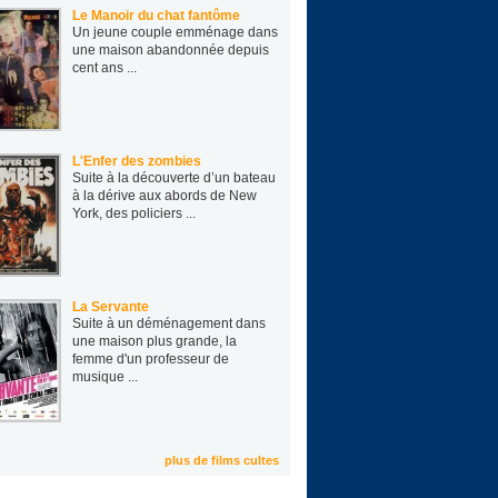
Le Manoir du chat fantôme
Un jeune cou­ple emmé­nage dans
une mai­son aban­don­née depuis
cent ans ...
L'Enfer des zombies
Suite à la découverte d’un bateau
à la dérive aux abords de New
York, des policiers ...
La Servante
Suite à un déménagement dans
une maison plus grande, la
femme d'un professeur de
musique ...
plus de films cultes