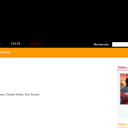
E
CULTE
FORUM
Recherche :
 cinéma
Films 
asur
,
Donald Moffat
,
Kurt Russell
Films 