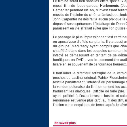
Le film ne serait rien sans les effets spéciaux é
réussi film de loups-garous,
Hurlements
(Joe
Carpenter pendant un an, s’investissant telleme
réussis de l’histoire du cinéma fantastique, to
John Carpenter ne désirait à aucun prix que la
dépassé ses espérances. L’éclairage de Dean Cu
paraissent en vie, il fallait éviter que l’on puis
Le passage le plus impressionnant est certaine
en apocalypse d’effets sanglants. Il y a aussi
du groupe, MacReady ayant compris que chaque
chauffé à blanc dans les coupoles contenant l
infecté se démasquant en tentant de se débine
horrifiques en DVD, avec le commentaire audi
hilare en se souvenant de ce tournage heureux.
Il faut louer le directeur artistique de la ver
proches du casting original. Patrick Floershe
restitue parfaitement l’intensité du personnage 
la version polonaise du film: on entend les act
traduisant les dialogues. Difficile de faire pir
ayant préféré à l’extra-terrestre hostile et calc
renommée est venue plus tard, au fil des diffu
l’action commençait peu de temps après les évé
En savoir plus