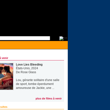
à venir
Love Lies Bleeding
États-Unis, 2024
De
Rose Glass
Lou, gérante solitaire d'une salle
de sport, tombe éperdument
amoureuse de Jackie, une ...
plus de films à venir
cultes