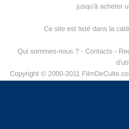
jusqu'à
acheter 
Ce site est listé dans la cat
Qui sommes-nous ?
-
Contacts
-
Re
d'ut
Copyright © 2000-2011 FilmDeCulte.c