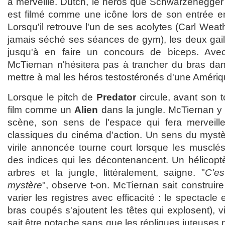
à merveille. Dutch, le héros que Schwarzenegge
est filmé comme une icône lors de son entrée e
Lorsqu'il retrouve l'un de ses acolytes (Carl Weath
jamais séché ses séances de gym), les deux gaill
jusqu'à en faire un concours de biceps. Ave
McTiernan n'hésitera pas à trancher du bras dan
mettre à mal les héros testostéronés d'une Amériqu
Lorsque le pitch de
Predator
circule, avant son 
film comme un
Alien
dans la jungle. McTiernan y 
scène, son sens de l'espace qui fera merveill
classiques du cinéma d'action. Un sens du mystèr
virile annoncée tourne court lorsque les muscl
des indices qui les décontenancent. Un hélicopt
arbres et la jungle, littéralement, saigne. "
C'es
mystère
", observe t-on. McTiernan sait construire
varier les registres avec efficacité : le spectacle 
bras coupés s'ajoutent les têtes qui explosent), v
sait être potache sans que les répliques juteuses 