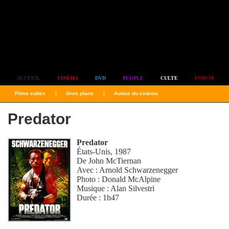
Simplement culte
ACCUEIL
CINÉMA
DVD
PEOPLE
CULTE
FORUM
Films cultes
Gros plans
Autour du cinéma
Predator
Predator
États-Unis, 1987
De
John McTiernan
Avec :
Arnold Schwarzenegger
Photo :
Donald McAlpine
Musique :
Alan Silvestri
Durée : 1h47