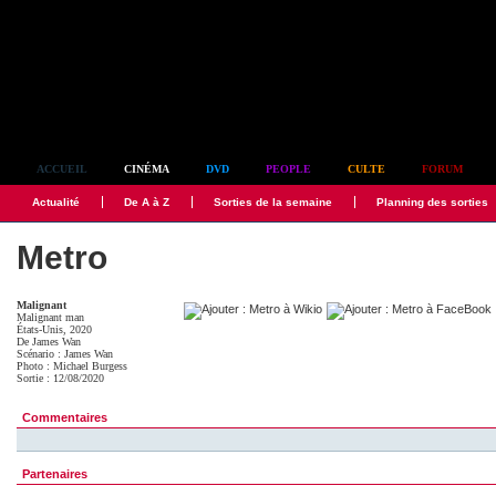
Simplement culte
ACCUEIL
CINÉMA
DVD
PEOPLE
CULTE
FORUM
Actualité
De A à Z
Sorties de la semaine
Planning des sorties
Metro
Malignant
Malignant man
États-Unis, 2020
De
James Wan
Scénario :
James Wan
Photo :
Michael Burgess
Sortie : 12/08/2020
Commentaires
Partenaires