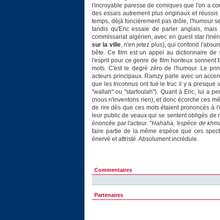
l'incroyable paresse de comiques que l'on a c
des essais autrement plus originaux et réuss
temps, déjà foncièrement pas drôle, l'humour s
tandis qu'Eric essaie de parler anglais, mai
commissariat algérien, avec en guest star l'in
sur la ville
, n'en jetez plus), qui confond l'absu
bête. Ce film est un appel au dictionnaire de 
l'esprit pour ce genre de film honteux sonnent f
mots. C'est le degré zéro de l'humour. Le pri
acteurs principaux. Ramzy parle avec un accent
que les Inconnus ont tué le truc il y a presque
"wallah" ou "starfoulah"). Quant à Eric, lui a 
(nous n'inventons rien), et donc écorche ces mê
de rire dès que ces mots étaient prononcés à l
leur public de veaux qui se sentent obligés de 
énoncée par l'acteur. "
Hahaha, 'espèce de khmar
faire partie de la même espèce que ces specta
énervé et attristé. Absolument incrédule.
Commentaires
Partenaires