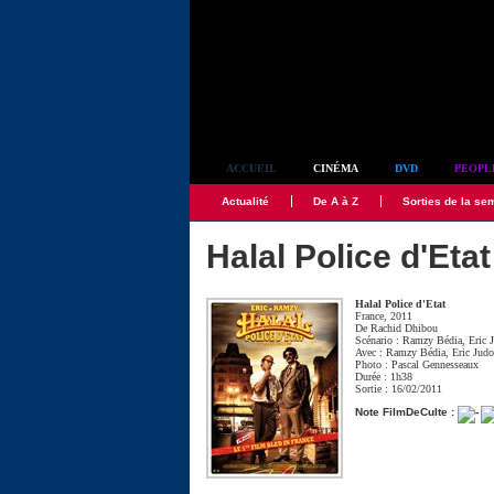
Simplement culte
ACCUEIL
CINÉMA
DVD
PEOPL
Actualité
De A à Z
Sorties de la se
Halal Police d'Etat
Halal Police d'Etat
France, 2011
De
Rachid Dhibou
Scénario :
Ramzy Bédia
,
Eric 
Avec :
Ramzy Bédia
,
Eric Judo
Photo :
Pascal Gennesseaux
Durée : 1h38
Sortie : 16/02/2011
Note FilmDeCulte :