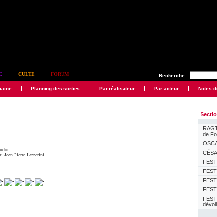
E
CULTE
FORUM
Recherche :
maine
Planning des sorties
Par réalisateur
Par acteur
Notes d
Secti
RAGTI
de F
OSCAR
Judor
CÉSAR
r
,
Jean-Pierre Lazzerini
FESTI
FESTI
FESTI
FESTI
FEST
dévoi