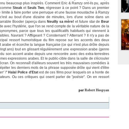
onnu beaucoup plus inspirés. Comment Eric & Ramzy ont-ils pu, après
is comme
Steak
et
Seuls Two
, régresser à ce point ? Dans un premier
e limite à faire porter une perruque et une fausse moustache à Ramzy
s c'est au bout d'une dizaine de minutes, lors d'une scène dans un
énarrable Booder (aperçu dans
Neuilly sa mère!
et future star de
Beur
rde avec l'hystérie, que l'on se rend compte de la véritable nature de la
synonymes, parce que tous les qualificatifs habituels qui viennent à
aibles. Navrant ? Affligeant ? Consternant ? Atterrant ? Il n'y a pas de
ncipal ressort humoristique du film repose sur les accents des deux
 arabe et écorche la langue française (ce qui n'est plus drôle depuis
 vingt ans) tout en glissant régulièrement une expression arabe (genre
perdu son accent arabe depuis une rencontre avec des extra-terrestres
mes expressions arabes. Et le public-cible dans la salle de s'écrouler
'écran. On reconnaît d'ailleurs souvent les très mauvaises comédies à
répéter les derniers mots de la phrase supposée drôle qui vient d'être
r' !
"
Halal Police d'Etat
est de ces films pour lesquels on a honte de
teurs. Ou ces critiques qui osent parler de "
poésie
". On en ressort
par
Robert Hospyan