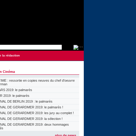
e la rédaction
on Cinéma
ME : ressortie en copies neuves du chef d'oeuvre
orman
S 2019: le palmarès
 2019: le palmarès
VAL DE BERLIN 2019 : le palmarès
VAL DE GERARDMER 2019: le palmarès !
VAL DE GERARDMER 2019: les jury au complet !
VAL DE GERARDMER 2019: la sélection !
IVAL DE GERARDMER 2019: deux hommages
lés
plus de news