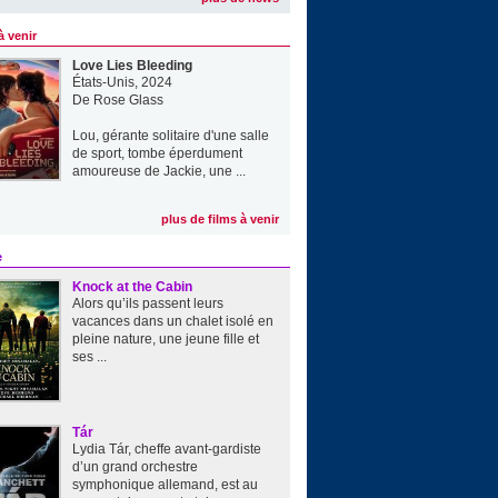
à venir
Love Lies Bleeding
États-Unis, 2024
De
Rose Glass
Lou, gérante solitaire d'une salle
de sport, tombe éperdument
amoureuse de Jackie, une ...
plus de films à venir
e
Knock at the Cabin
Alors qu’ils passent leurs
vacances dans un chalet isolé en
pleine nature, une jeune fille et
ses ...
Tár
Lydia Tár, cheffe avant-gardiste
d’un grand orchestre
symphonique allemand, est au