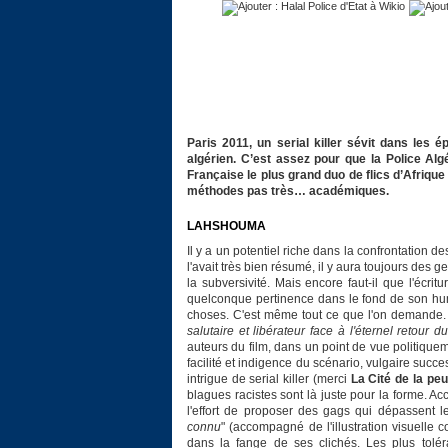
Paris 2011, un serial killer sévit dans les 
algérien. C’est assez pour que la Police Alg
Française le plus grand duo de flics d’Afriq
méthodes pas très… académiques.
LAHSHOUMA
Il y a un potentiel riche dans la confrontation 
l'avait très bien résumé, il y aura toujours des
la subversivité. Mais encore faut-il que l'écrit
quelconque pertinence dans le fond de son hum
choses. C'est même tout ce que l'on demande. 
salutaire et libérateur face à l'éternel retour 
auteurs du film, dans un point de vue politiquem
facilité et indigence du scénario, vulgaire suc
intrigue de serial killer (merci
La Cité de la peu
blagues racistes sont là juste pour la forme. A
l'effort de proposer des gags qui dépassent l
connu
" (accompagné de l'illustration visuelle c
dans la fange de ses clichés. Les plus toléran