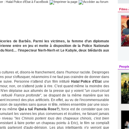
Films 
épiceries de Barbès. Parmi les victimes, la femme d’un diplomate
érienne entre en jeu et mette à disposition de la Police Nationale
ue du Nord… l’inspecteur Nerh-Nerh et Le Kabyle, deux blédards aux
Peopl
des cultures et, disons-le franchement, dans l'humour raciste. Desproges
 gens pour s'offusquer, néanmoins il ne faut pas craindre de donner dans
ure suive. Personne n'attend d'un film intitulé
Halal Police d'Etat
une
our, non, on s'attend juste à rire. C'est quand même la moindre des
N'en déplaise aux allumés de la presse qui y voient "
un court-circuit
du refoulé France profonde
", se drapant de la même manière que les
ent incorrect des plus artificiels. En effet, au vu de l'incommensurable
cession de saynètes sans queue ni tête, reliées ensemble par une sous-
r
ou même
Qui a tué Pamela Rose?
), force est de constater que ces
ccumulant les vannes les plus convenues et éculées, ne faisant jamais
e niveau "
les Chinois portent tous des chapeaux chinois, c'est bien
onsistant à faire porter un chapeau pointu à Eric), le film se complaît
ts parleront d'auto-dérision. Les plus intelligents n'y verront que