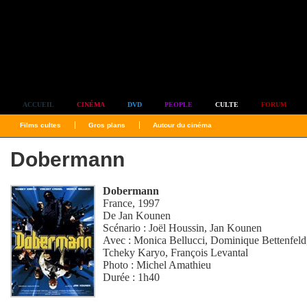
Simplement culte
ACCUEIL
CINÉMA
DVD
PEOPLE
CULTE
FORUM
Films cultes
Gros plans
Autour du cinéma
Dobermann
Dobermann
France, 1997
De
Jan Kounen
Scénario :
Joël Houssin
,
Jan Kounen
Avec :
Monica Bellucci
,
Dominique Bettenfeld
Tcheky Karyo
,
François Levantal
Photo :
Michel Amathieu
Durée : 1h40