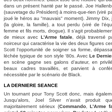
dans un présent hanté par le passé. Joe Hallen
(sauvetage du Président) à moins-que-rien (viré pa
joué le héros au "mauvais" moment). Jimmy Dix,
(la gloire, la famille), a tout perdu (viré de l’éq
femme et fils morts, drogue). Il s’agit probableme
de mieux avec
L’Arme fatale
, déjà traversé p
noirceur qui caractérise la vie des deux figures cen
Scott l’opportunité de soigner sa forme, dépassant
léchée typique de son style ‘80s. Avec
Le Dernie
en scène gagne ses galons d’auteur, en privilé
beaux cadres travaillés, et parvient à confé
nécessitée par le scénario de Black.
LA DERNIERE SEANCE
Un tournant pour Tony Scott donc, mais égaleme
Jusqu’alors, Joel Silver n’avait produit q
majoritairement sérieux (
Commando
,
L’Arme fa