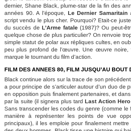
dernier, Shane Black, plume-star de la fin des a
années 90. A l’époque,
Le Dernier Samaritain
a
script vendu le plus cher. Pourquoi? Etait-ce just
du succès de
L’Arme fatale
(1987)? Ou peut-être 
quelque chose de plus particulier? On renvoie trop
simple statut de polar aux répliques cultes, en oubl
peu plus profond de l’œuvre. Une œuvre noire, 
marque le tournant du film d’action.
FILM DES ANNEES 80, FILM JUSQU’AU BOUT 
Black continue alors sur la trace de son précéden
a pour principe de s’articuler autour d’un duo de p
en opposition puis finalement partenaires, et dans 
par la suite (il signera plus tard
Last Action Hero
Sans transcender les codes du genre (comme le f
manière à représenter les points de vue op
principaux), il les emploie pour finalement mettre
des deux hommes. Black tisse une histoire qui ba