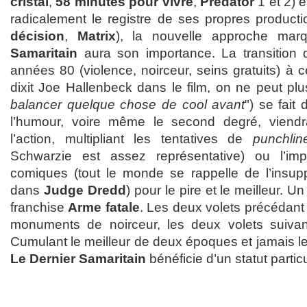
cristal
,
58 minutes pour vivre
,
Predator
1 et 2) 
radicalement le registre de ses propres productio
décision
,
Matrix
), la nouvelle approche ma
Samaritain
aura son importance. La transition 
années 80 (violence, noirceur, seins gratuits) à 
dixit Joe Hallenbeck dans le film, on ne peut plu
balancer quelque chose de cool avant
") se fait
l’humour, voire même le second degré, viend
l’action, multipliant les tentatives de
punchlin
Schwarzie est assez représentative) ou l’i
comiques (tout le monde se rappelle de l’insup
dans
Judge Dredd
) pour le pire et le meilleur. 
franchise
Arme fatale
. Les deux volets précédant 
monuments de noirceur, les deux volets suiva
Cumulant le meilleur de deux époques et jamais le
Le Dernier Samaritain
bénéficie d’un statut particu