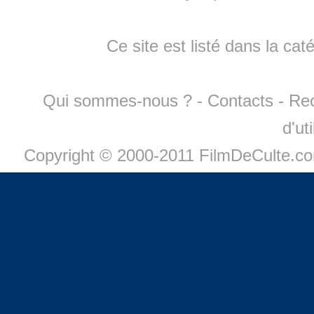
Ce site est listé dans la cat
Qui sommes-nous ?
-
Contacts
-
Re
d'ut
Copyright © 2000-2011 FilmDeCulte.c