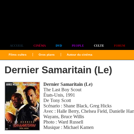
Simplement culte
ACCUEIL
CINÉMA
DVD
PEOPLE
CULTE
FORUM
Films cultes
Gros plans
Autour du cinéma
Dernier Samaritain (Le)
Dernier Samaritain (Le)
The Last Boy Scout
États-Unis, 1991
De
Tony Scott
Scénario :
Shane Black
,
Greg Hicks
Avec :
Halle Berry
,
Chelsea Field
,
Danielle Har
Wayans
,
Bruce Willis
Photo :
Ward Russell
Musique :
Michael Kamen