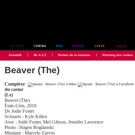
Simplement culte
ACCUEIL
CINÉMA
DVD
PEOPLE
CULTE
FORUM
Actualité
De A à Z
Sorties de la semaine
Planning des sorties
Beaver (The)
Complexe
du castor
(Le)
Beaver (The)
États-Unis, 2010
De
Jodie Foster
Scénario :
Kyle Killen
Avec :
Jodie Foster
,
Mel Gibson
,
Jennifer Lawrence
Photo :
Hagen Bogdanski
Musique :
Marcelo Zarvos