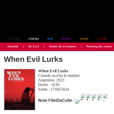
Simplement culte
ACCUEIL
CINÉMA
DVD
PEOPLE
CULTE
FORUM
Actualité
De A à Z
Sorties de la semaine
Planning des sorties
When Evil Lurks
When Evil Lurks
Cuando acecha la maldad
Argentine, 2023
Durée : 1h39
Sortie : 17/04/2024
Note FilmDeCulte :