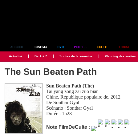
Simplement culte
ACCUEIL
CINÉMA
DVD
PEOPLE
CULTE
FORUM
Actualité
De A à Z
Sorties de la semaine
Planning des sorties
The Sun Beaten Path
Sun Beaten Path (The)
Tai yang zong zai zuo bian
Chine, République populaire de, 2012
De
Sonthar Gyal
Scénario :
Sonthar Gyal
Durée : 1h28
Note FilmDeCulte :