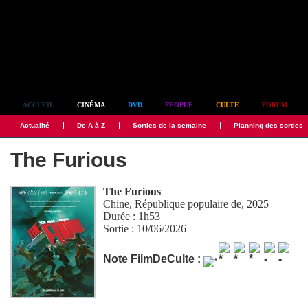
Simplement culte
ACCUEIL
CINÉMA
DVD
PEOPLE
CULTE
FORUM
Actualité
De A à Z
Sorties de la semaine
Planning des sorties
The Furious
The Furious
Chine, République populaire de, 2025
Durée : 1h53
Sortie : 10/06/2026
Note FilmDeCulte :