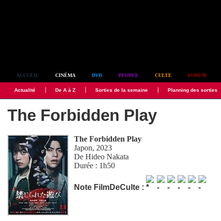
Simplement culte
ACCUEIL
CINÉMA
DVD
PEOPLE
CULTE
FORUM
Actualité
De A à Z
Sorties de la semaine
Planning des sorties
The Forbidden Play
The Forbidden Play
Japon, 2023
De
Hideo Nakata
Durée : 1h50
Note FilmDeCulte :