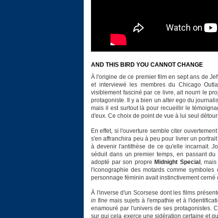
AND THIS BIRD YOU CANNOT CHANGE
À l'origine de ce premier film en sept ans de Je
et interviewé les membres du Chicago Outl
visiblement fasciné par ce livre, ait nourri le 
protagoniste. Il y a bien un alter ego du journali
mais il est surtout là pour recueillir le témoign
d'eux. Ce choix de point de vue à lui seul détou
En effet, si l'ouverture semble citer ouvertemen
s'en affranchira peu à peu pour livrer un port
à devenir l'antithèse de ce qu'elle incarnait.
séduit dans un premier temps, en passant du 
adopté par son propre
Midnight Special
, mais
l'iconographie des motards comme symboles d
personnage féminin avait instinctivement cerné
À l'inverse d'un Scorsese dont les films présent
in fine
mais sujets à l'empathie et à l'identific
enamouré par l'univers de ses protagonistes. C'e
sur qui cela exerce une sidération certaine et q