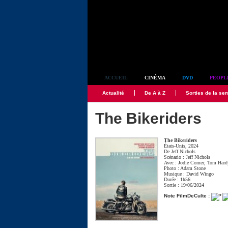
Simplement culte
ACCUEIL
CINÉMA
DVD
PEOPL
Actualité
De A à Z
Sorties de la se
The Bikeriders
The Bikeriders
États-Unis, 2024
De
Jeff Nichols
Scénario :
Jeff Nichols
Avec :
Jodie Comer
,
Tom Hard
Photo :
Adam Stone
Musique :
David Wingo
Durée : 1h56
Sortie : 19/06/2024
Note FilmDeCulte :