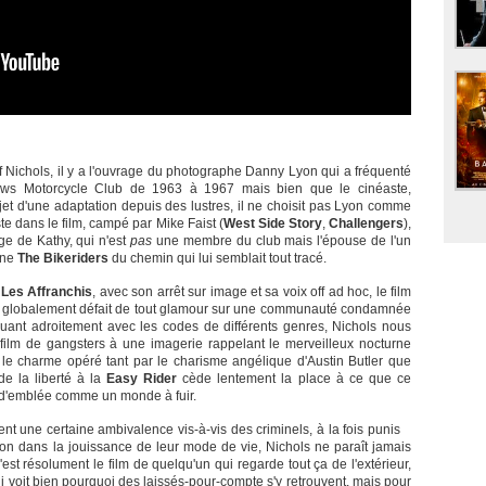
ff Nichols, il y a l'ouvrage du photographe Danny Lyon qui a fréquenté
aws Motorcycle Club de 1963 à 1967 mais bien que le cinéaste,
projet d'une adaptation depuis des lustres, il ne choisit pas Lyon comme
ste dans le film, campé par Mike Faist (
West Side Story
,
Challengers
),
age de Kathy, qui n'est
pas
une membre du club mais l'épouse de l'un
rne
The Bikeriders
du chemin qui lui semblait tout tracé.
t
Les Affranchis
, avec son arrêt sur image et sa voix off ad hoc, le film
rait globalement défait de tout glamour sur une communauté condamnée
 Jouant adroitement avec les codes de différents genres, Nichols nous
film de gangsters à une imagerie rappelant le merveilleux nocturne
 le charme opéré tant par le charisme angélique d'Austin Butler que
e la liberté à la
Easy Rider
cède lentement la place à ce que ce
 d'emblée comme un monde à fuir.
ent une certaine ambivalence vis-à-vis des criminels, à la fois punis
ation dans la jouissance de leur mode de vie, Nichols ne paraît jamais
st résolument le film de quelqu'un qui regarde tout ça de l'extérieur,
ui voit bien pourquoi des laissés-pour-compte s'y retrouvent, mais pour