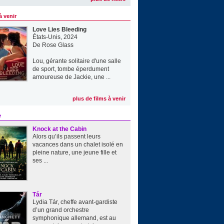
à venir
Love Lies Bleeding
États-Unis, 2024
De
Rose Glass
Lou, gérante solitaire d'une salle
de sport, tombe éperdument
amoureuse de Jackie, une ...
plus de films à venir
e
Knock at the Cabin
Alors qu’ils passent leurs
vacances dans un chalet isolé en
pleine nature, une jeune fille et
ses ...
Tár
Lydia Tár, cheffe avant-gardiste
d’un grand orchestre
symphonique allemand, est au