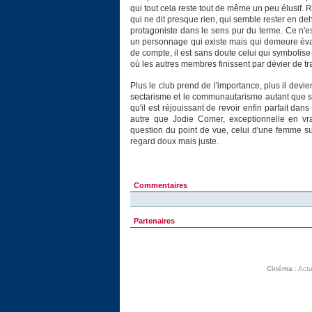
qui tout cela reste tout de même un peu élusif. 
qui ne dit presque rien, qui semble rester en 
protagoniste dans le sens pur du terme. Ce n'e
un personnage qui existe mais qui demeure évanes
de compte, il est sans doute celui qui symbolise l
où les autres membres finissent par dévier de tra
Plus le club prend de l'importance, plus il devie
sectarisme et le communautarisme autant que su
qu'il est réjouissant de revoir enfin parfait dans
autre que Jodie Comer, exceptionnelle en vrai
question du point de vue, celui d'une femme 
regard doux mais juste.
Commentaires
Partenaires
Cinéma
:
Actu