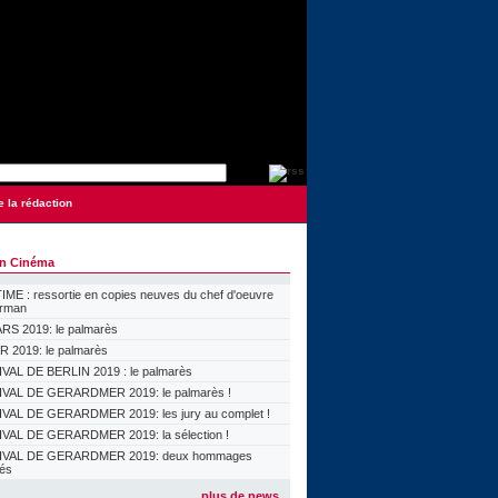
e la rédaction
on Cinéma
ME : ressortie en copies neuves du chef d'oeuvre
orman
S 2019: le palmarès
 2019: le palmarès
VAL DE BERLIN 2019 : le palmarès
VAL DE GERARDMER 2019: le palmarès !
VAL DE GERARDMER 2019: les jury au complet !
VAL DE GERARDMER 2019: la sélection !
IVAL DE GERARDMER 2019: deux hommages
lés
plus de news