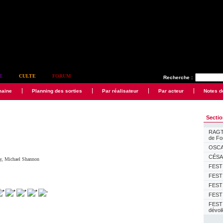
E
CULTE
FORUM
Recherche :
maine
Planning des sorties
Par réalisateur
Par acteur
Notes d
Secti
RAGTI
de F
OSCAR
CÉSAR
y
,
Michael Shannon
FESTI
FESTI
FESTI
FESTI
FEST
dévoi