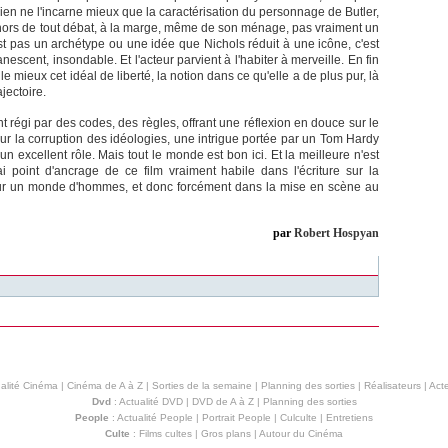
Rien ne l'incarne mieux que la caractérisation du personnage de Butler,
dehors de tout débat, à la marge, même de son ménage, pas vraiment un
st pas un archétype ou une idée que Nichols réduit à une icône, c'est
cent, insondable. Et l'acteur parvient à l'habiter à merveille. En fin
e mieux cet idéal de liberté, la notion dans ce qu'elle a de plus pur, là
jectoire.
nt régi par des codes, des règles, offrant une réflexion en douce sur le
r la corruption des idéologies, une intrigue portée par un Tom Hardy
 un excellent rôle. Mais tout le monde est bon ici. Et la meilleure n'est
 point d'ancrage de ce film vraiment habile dans l'écriture sur la
sur un monde d'hommes, et donc forcément dans la mise en scène au
par
Robert Hospyan
alité Cinéma
|
Cinéma de A à Z
|
Sorties de la semaine
|
Planning des sorties
|
Réalisateurs
|
Acte
Dvd
:
Actualité DVD
|
DVD de A à Z
|
Planning des sorties
People
:
Actualité People
|
Portrait People
|
Culculte
|
Entretiens
Culte
:
Films cultes
|
Gros plans
|
Autour du Cinéma