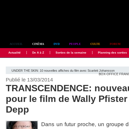
Simplement culte
ACCUEIL
CINÉMA
DVD
PEOPLE
CULTE
FORUM
Actualité
De A à Z
Sorties de la semaine
Planning des sorties
UNDER THE SKIN: 10 nouvelles affiches du film avec Scarlett Johansson
BOX-OFFICE FRANCE:
Publié le 13/03/2014
TRANSCENDENCE: nouveau
pour le film de Wally Pfist
Depp
Dans un futur proche, un groupe de