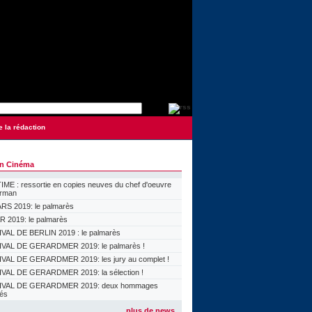
e la rédaction
on Cinéma
ME : ressortie en copies neuves du chef d'oeuvre
orman
S 2019: le palmarès
 2019: le palmarès
VAL DE BERLIN 2019 : le palmarès
VAL DE GERARDMER 2019: le palmarès !
VAL DE GERARDMER 2019: les jury au complet !
VAL DE GERARDMER 2019: la sélection !
IVAL DE GERARDMER 2019: deux hommages
lés
plus de news