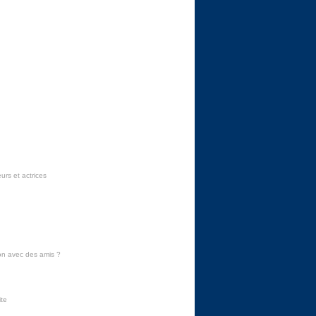
urs et actrices
on avec des amis
?
ite