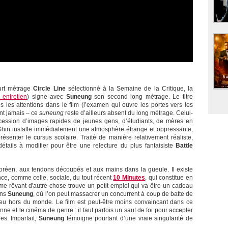
urt métrage
Circle Line
sélectionné à la Semaine de la Critique, la
e entretien
) signe avec
Suneung
son second long métrage. Le titre
s les attentions dans le film (l’examen qui ouvre les portes vers les
ont jamais – ce
suneung
reste d’ailleurs absent du long métrage. Celui-
cession d’images rapides de jeunes gens, d’étudiants, de mères en
 Shin installe immédiatement une atmosphère étrange et oppressante,
senter le cursus scolaire. Traité de manière relativement réaliste,
tails à modifier pour être une relecture du plus fantaisiste
Battle
oréen, aux tendons découpés et aux mains dans la gueule. Il existe
nce, comme celle, sociale, du tout récent
10 Minutes
, qui constitue en
e rêvant d'autre chose trouve un petit emploi qui va être un cadeau
ans
Suneung
, où l’on peut massacrer un concurrent à coup de batte de
 peu hors du monde. Le film est peut-être moins convaincant dans ce
nne et le cinéma de genre : il faut parfois un saut de foi pour accepter
s. Imparfait,
Suneung
témoigne pourtant d’une vraie singularité de
.