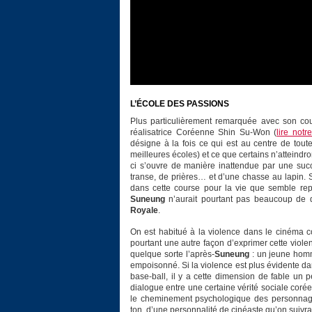
L’ÉCOLE DES PASSIONS
Plus particulièrement remarquée avec son co
réalisatrice Coréenne Shin Su-Won (
lire notr
désigne à la fois ce qui est au centre de toute
meilleures écoles) et ce que certains n’atteindr
ci s’ouvre de manière inattendue par une suc
transe, de prières… et d’une chasse au lapin.
dans cette course pour la vie que semble repré
Suneung
n’aurait pourtant pas beaucoup de dé
Royale
.
On est habitué à la violence dans le cinéma c
pourtant une autre façon d’exprimer cette viole
quelque sorte l’après-
Suneung
: un jeune homm
empoisonné. Si la violence est plus évidente d
base-ball, il y a cette dimension de fable un
dialogue entre une certaine vérité sociale corée
le cheminement psychologique des personnage
ton, d’une personnalité de cinéaste qu’on suivra