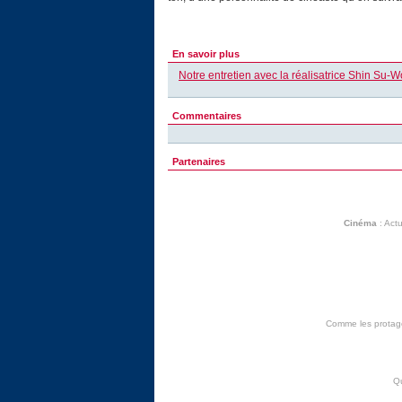
En savoir plus
Notre entretien avec la réalisatrice Shin Su-
Commentaires
Partenaires
Cinéma
:
Actu
Comme les protagon
Q