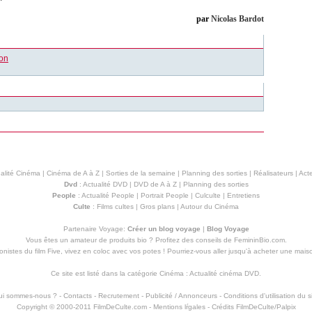
par
Nicolas Bardot
Won
alité Cinéma
|
Cinéma de A à Z
|
Sorties de la semaine
|
Planning des sorties
|
Réalisateurs
|
Acte
Dvd
:
Actualité DVD
|
DVD de A à Z
|
Planning des sorties
People
:
Actualité People
|
Portrait People
|
Culculte
|
Entretiens
Culte
:
Films cultes
|
Gros plans
|
Autour du Cinéma
Partenaire Voyage:
Créer un blog voyage
|
Blog Voyage
Vous êtes un amateur de produits
bio
? Profitez des conseils de FemininBio.com.
istes du film Five, vivez en coloc avec vos potes ! Pourriez-vous aller jusqu'à
acheter une mais
Ce site est listé dans la catégorie
Cinéma
:
Actualité cinéma DVD
.
ui sommes-nous ?
-
Contacts
-
Recrutement
-
Publicité / Annonceurs
-
Conditions d'utilisation du s
Copyright © 2000-2011 FilmDeCulte.com -
Mentions lŕgales
- Crédits FilmDeCulte/
Palpix