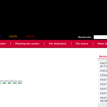
E
CULTE
FORUM
Recherche :
maine
Planning des sorties
Par réalisateur
Par acteur
Notes d
Secti
RAGTI
de F
OSCAR
CÉSAR
FESTI
FESTI
FESTI
FESTI
FEST
dévoi