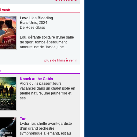
à venir
Love Lies Bleeding
États-Unis, 2024
De
Rose Glass
Lou, gérante solitaire d'une salle
de sport, tombe éperdument
amoureuse de Jackie, une ...
plus de films à venir
e
Knock at the Cabin
Alors qu’ils passent leurs
vacances dans un chalet isolé en
pleine nature, une jeune fille et
ses ...
Tár
Lydia Tár, cheffe avant-gardiste
d’un grand orchestre
symphonique allemand, est au