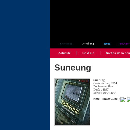
Simplement culte
ACCUEIL
CINÉMA
DVD
PEOPL
Actualité
De A à Z
Sorties de la se
Suneung
Suneung
Corée du Sud, 2014
De
Su-won Shin
Durée : 1h47
Sortie : 09/04/2014
Note FilmDeCulte :