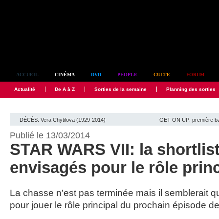
Simplement culte
ACCUEIL
CINÉMA
DVD
PEOPLE
CULTE
FORUM
Actualité
De A à Z
Sorties de la semaine
Planning des sorties
DÉCÈS: Vera Chytilova (1929-2014)
GET ON UP: première ba
Publié le 13/03/2014
STAR WARS VII: la shortlis
envisagés pour le rôle princ
La chasse n'est pas terminée mais il semblerait 
pour jouer le rôle principal du prochain épisode d