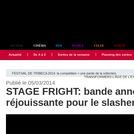
Simplement culte
ACCUEIL
CINÉMA
DVD
PEOPLE
CULTE
FORUM
Actualité
De A à Z
Sorties de la semaine
Planning des sorties
FESTIVAL DE TRIBECA 2014: la compétition + une partie de la sélection
TRANSFORMERS L'ÂGE DE L'EXT
Publié le 05/03/2014
STAGE FRIGHT: bande ann
réjouissante pour le slashe