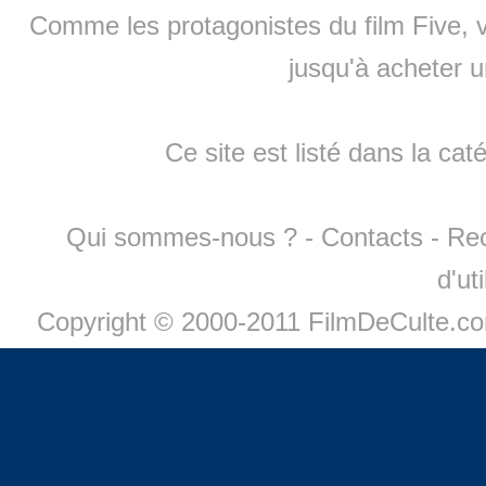
Comme les protagonistes du film Five, v
jusqu'à
acheter 
Ce site est listé dans la cat
Qui sommes-nous ?
-
Contacts
-
Re
d'ut
Copyright © 2000-2011 FilmDeCulte.c