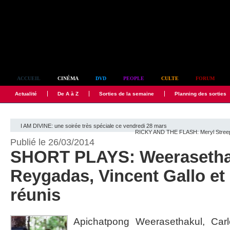
Simplement culte
ACCUEIL
CINÉMA
DVD
PEOPLE
CULTE
FORUM
Actualité
De A à Z
Sorties de la semaine
Planning des sorties
I AM DIVINE: une soirée très spéciale ce vendredi 28 mars
RICKY AND THE FLASH: Meryl Streep
Publié le 26/03/2014
SHORT PLAYS: Weerasetha
Reygadas, Vincent Gallo e
réunis
Apichatpong Weerasethakul, Car