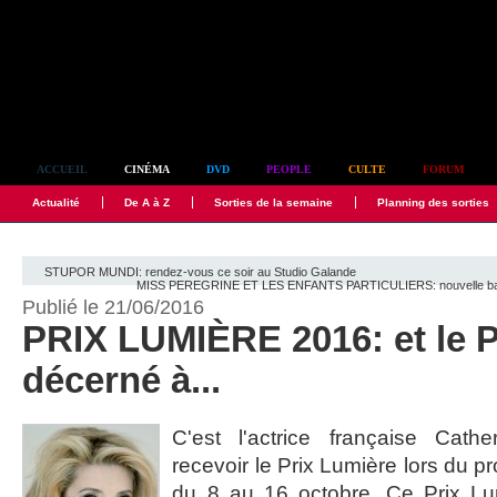
Simplement culte
ACCUEIL
CINÉMA
DVD
PEOPLE
CULTE
FORUM
Actualité
De A à Z
Sorties de la semaine
Planning des sorties
STUPOR MUNDI: rendez-vous ce soir au Studio Galande
MISS PEREGRINE ET LES ENFANTS PARTICULIERS: nouvelle band
Publié le 21/06/2016
PRIX LUMIÈRE 2016: et le P
décerné à...
C'est l'actrice française Cat
recevoir le Prix Lumière lors du p
du 8 au 16 octobre. Ce Prix Lum