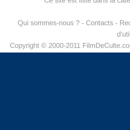
Ce site est listé dans la cat
Qui sommes-nous ?
-
Contacts
-
Re
d'ut
Copyright © 2000-2011 FilmDeCulte.c