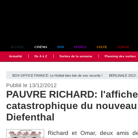
Simplement culte
ACCUEIL
CINÉMA
DVD
PEOPLE
CULTE
FORUM
Actualité
De A à Z
Sorties de la semaine
Planning des sorties
BOX-OFFICE FRANCE: Le Hobbit bien loin de ses records !
BERLINALE 2013 : L
Publié le 13/12/2012
PAUVRE RICHARD: l'affiche
catastrophique du nouveau
Diefenthal
Richard et Omar, deux amis de 