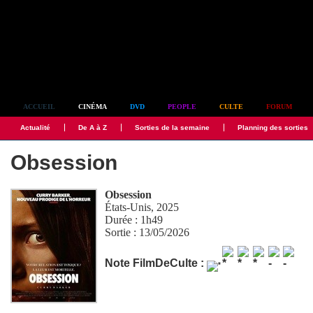
Simplement culte
ACCUEIL
CINÉMA
DVD
PEOPLE
CULTE
FORUM
Actualité
De A à Z
Sorties de la semaine
Planning des sorties
Obsession
Obsession
États-Unis, 2025
Durée : 1h49
Sortie : 13/05/2026
Note FilmDeCulte :