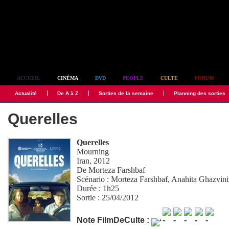
Simplement culte
ACCUEIL
CINÉMA
DVD
PEOPLE
CULTE
FORUM
Actualité
De A à Z
Sorties de la semaine
Planning des sorties
Querelles
Querelles
Mourning
Iran, 2012
De
Morteza Farshbaf
Scénario :
Morteza Farshbaf
,
Anahita Ghazvin
Durée : 1h25
Sortie : 25/04/2012
Note FilmDeCulte :