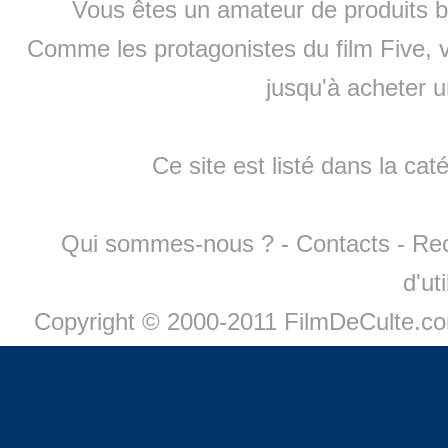
Vous êtes un amateur de produits
b
Comme les protagonistes du film Five, v
jusqu'à
acheter 
Ce site est listé dans la cat
Qui sommes-nous ?
-
Contacts
-
Re
d'ut
Copyright © 2000-2011 FilmDeCulte.c