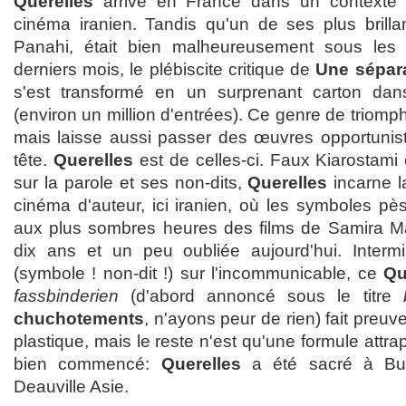
Querelles
arrive en France dans un contexte bi
cinéma iranien. Tandis qu'un de ses plus brillan
Panahi, était bien malheureusement sous les f
derniers mois, le plébiscite critique de
Une sépar
s'est transformé en un surprenant carton dans
(environ un million d'entrées). Ce genre de triomp
mais laisse aussi passer des œuvres opportunis
tête.
Querelles
est de celles-ci. Faux Kiarostami 
sur la parole et ses non-dits,
Querelles
incarne la
cinéma d'auteur, ici iranien, où les symboles 
aux plus sombres heures des films de Samira 
dix ans et un peu oubliée aujourd'hui. Inter
(symbole ! non-dit !) sur l'incommunicable, ce
Qu
fassbinderien
(d'abord annoncé sous le titre
chuchotements
, n'ayons peur de rien) fait preu
plastique, mais le reste n'est qu'une formule attrap
bien commencé:
Querelles
a été sacré à Bus
Deauville Asie.