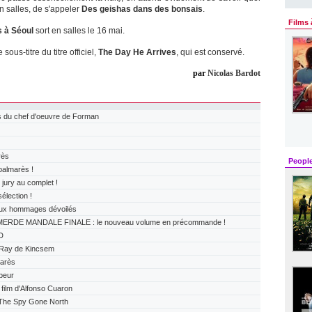
en salles, de s'appeler
Des geishas dans des bonsais
.
Films 
 à Séoul
sort en salles le 16 mai.
sous-titre du titre officiel,
The Day He Arrives
, qui est conservé.
par
Nicolas Bardot
 du chef d'oeuvre de Forman
rès
Peopl
almarès !
ry au complet !
lection !
x hommages dévoilés
ERDE MANDALE FINALE : le nouveau volume en précommande !
D
Ray de Kincsem
arès
peur
ilm d'Alfonso Cuaron
The Spy Gone North