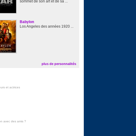
sommet de son art et de sa ...
Babylon
Los Angeles des années 1920 ...
plus de personnalités
urs et actrices
on avec des amis
?