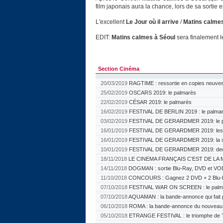
film japonais aura la chance, lors de sa sortie 
L'excellent
Le Jour où il arrive
/
Matins calmes
EDIT:
Matins calmes à Séoul
sera finalement le 
Section Cinéma
20/03/2019
RAGTIME : ressortie en copies neuves
25/02/2019
OSCARS 2019: le palmarès
22/02/2019
CÉSAR 2019: le palmarès
16/02/2019
FESTIVAL DE BERLIN 2019 : le palma
03/02/2019
FESTIVAL DE GERARDMER 2019: le p
16/01/2019
FESTIVAL DE GERARDMER 2019: les ju
16/01/2019
FESTIVAL DE GERARDMER 2019: la sé
10/01/2019
FESTIVAL DE GERARDMER 2019: deu
18/11/2018
LE CINEMA FRANÇAIS C’EST DE LA M
14/11/2018
DOGMAN : sortie Blu-Ray, DVD et VO
11/10/2018
CONCOURS : Gagnez 2 DVD + 2 Blu-
07/10/2018
FESTIVAL WAR ON SCREEN : le palm
07/10/2018
AQUAMAN : la bande-annonce qui fait 
06/10/2018
ROMA : la bande-annonce du nouveau f
05/10/2018
ETRANGE FESTIVAL : le triomphe de 