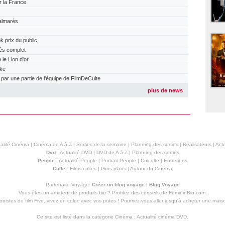
r la France
almarès
prix du public
ès complet
e Lion d'or
ake
r une partie de l'équipe de FilmDeCulte
plus de news
alité Cinéma
|
Cinéma de A à Z
|
Sorties de la semaine
|
Planning des sorties
|
Réalisateurs
|
Acte
Dvd
:
Actualité DVD
|
DVD de A à Z
|
Planning des sorties
People
:
Actualité People
|
Portrait People
|
Culculte
|
Entretiens
Culte
:
Films cultes
|
Gros plans
|
Autour du Cinéma
Partenaire Voyage:
Créer un blog voyage
|
Blog Voyage
Vous êtes un amateur de produits
bio
? Profitez des conseils de FemininBio.com.
istes du film Five, vivez en coloc avec vos potes ! Pourriez-vous aller jusqu'à
acheter une mais
Ce site est listé dans la catégorie
Cinéma
:
Actualité cinéma DVD
.