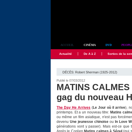
Simplement culte
ACCUEIL
CINÉMA
DVD
PEOPL
Actualité
De A à Z
Sorties de la se
DÉCÈS: Robert Sherman (1925-2012)
Publié le 07/03/2012
MATINS CALMES A
gag du nouveau H
The Day He Arrives
(
Le Jour où il arrive
), 
printemps. Et a un nouveau titre:
Matins calm
ou même un film asiatique, n'est pas forcémen
devenu
Une jeunesse chinoise
ou
In Love W
générations vont y passer). Mais est-ce que t
Après le Coréen
Matins calmes à Séoul
(qui s