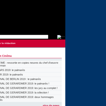
e la rédaction
on Cinéma
ME : ressortie en copies neuves du chef d'oeuvre
orman
S 2019: le palmarès
 2019: le palmarès
VAL DE BERLIN 2019 : le palmarès
VAL DE GERARDMER 2019: le palmarès !
VAL DE GERARDMER 2019: les jury au complet !
VAL DE GERARDMER 2019: la sélection !
IVAL DE GERARDMER 2019: deux hommages
lés
plus de news