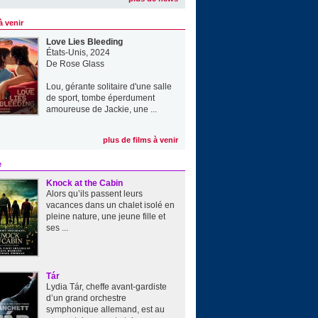
à venir
Love Lies Bleeding
États-Unis, 2024
De
Rose Glass
Lou, gérante solitaire d'une salle
de sport, tombe éperdument
amoureuse de Jackie, une ...
plus de films à venir
e
Knock at the Cabin
Alors qu’ils passent leurs
vacances dans un chalet isolé en
pleine nature, une jeune fille et
ses ...
Tár
Lydia Tár, cheffe avant-gardiste
d’un grand orchestre
symphonique allemand, est au