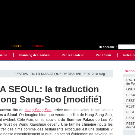
E
CULTE
FORUM
Recherche :
maine
Planning des sorties
Par réalisateur
Par acteur
Notes d
Secti
FESTIVAL DU FILM ASIATIQUE DE DEAUVILLE 2012: le blog !
RAGTI
de F
 SEOUL: la traduction
OSCAR
CÉSAR
ong Sang-Soo [modifié]
FESTI
FESTI
nouveau film de
Hong Sang-Soo
, arrive dans les salles françaises au
FESTI
es à Séoul
. On imagine bien que vendre un film de Hong Sang-Soo,
FESTI
t évident. Côté Asie, on se souvient du
Summer Palace
de Lou Ye
FEST
e Trust
de Wang Xiaoshuai devenu
Une famille chinoise
(toute les
dévoi
itrer des films comme des restaurants exotiques est une solution ?
e passe essentiellement la nuit), on attend évidement de savoir quel