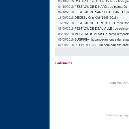
05/10/2018
OSCARS : Le film La Douleur choisi pa
04/10/2018
FESTIVAL DE DINARD : Le palmarès
04/10/2018
FESTIVAL DE SAN SEBASTIAN : Le p
16/09/2018
DECES : Kirin Kiki (1943-2018)
16/09/2018
FESTIVAL DE TORONTO : Green Book 
08/09/2018
FESTIVAL DE DEAUVILLE : Le palmar
08/09/2018
MOSTRA DE VENISE : Roma remporte l
08/09/2018
SUSPIRIA : la bande-annonce du rem
02/09/2018
LE POLYESTER: un nouveau site créé pa
Partenaires
Cinéma
:
Actu
Comme les protagon