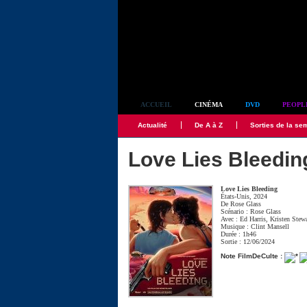
Simplement culte
ACCUEIL
CINÉMA
DVD
PEOPL
Actualité
De A à Z
Sorties de la se
Love Lies Bleedin
Love Lies Bleeding
États-Unis, 2024
De
Rose Glass
Scénario :
Rose Glass
Avec :
Ed Harris
,
Kristen Stew
Musique :
Clint Mansell
Durée : 1h46
Sortie : 12/06/2024
Note FilmDeCulte :