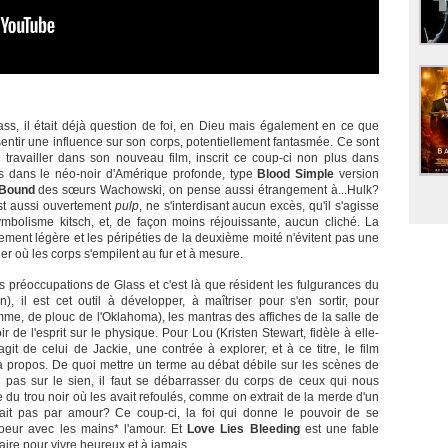
ass, il était déjà question de foi, en Dieu mais également en ce que
essentir une influence sur son corps, potentiellement fantasmée. Ce sont
travailler dans son nouveau film, inscrit ce coup-ci non plus dans
ais dans le néo-noir d'Amérique profonde, type
Blood Simple
version
Bound
des sœurs Wachowski, on pense aussi étrangement à...Hulk?
t aussi ouvertement
pulp
, ne s'interdisant aucun excès, qu'il s'agisse
bolisme kitsch, et, de façon moins réjouissante, aucun cliché. La
vement légère et les péripéties de la deuxième moité n'évitent pas une
r où les corps s'empilent au fur et à mesure.
préoccupations de Glass et c'est là que résident les fulgurances du
n), il est cet outil à développer, à maîtriser pour s'en sortir, pour
mme, de plouc de l'Oklahoma), les mantras des affiches de la salle de
de l'esprit sur le physique. Pour Lou (Kristen Stewart, fidèle à elle-
git de celui de Jackie, une contrée à explorer, et à ce titre, le film
à propos. De quoi mettre un terme au débat débile sur les scènes de
d pas sur le sien, il faut se débarrasser du corps de ceux qui nous
du trou noir où les avait refoulés, comme on extrait de la merde d'un
rait pas par amour? Ce coup-ci, la foi qui donne le pouvoir de se
oeur avec les mains* l'amour. Et
Love Lies Bleeding
est une fable
faire pour vivre heureux et à jamais.