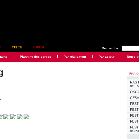
E
CULTE
FORUM
Recherche :
maine
Planning des sorties
Par réalisateur
Par acteur
Notes d
g
Secti
RAGTI
de F
OSCAR
CÉSAR
art
FESTI
FESTI
FESTI
FESTI
FEST
dévoi