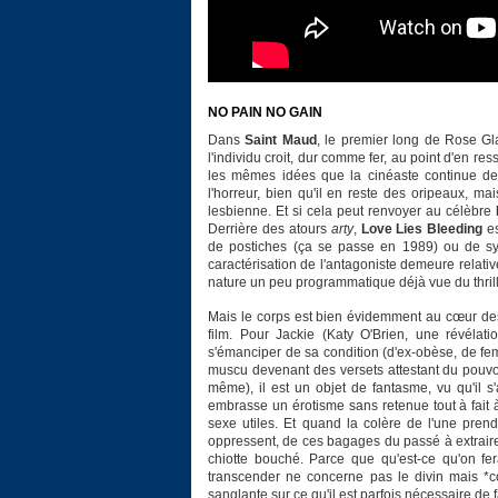
NO PAIN NO GAIN
Dans
Saint Maud
, le premier long de Rose Gl
l'individu croit, dur comme fer, au point d'en r
les mêmes idées que la cinéaste continue de 
l'horreur, bien qu'il en reste des oripeaux, m
lesbienne. Et si cela peut renvoyer au célèbre
Derrière des atours
arty
,
Love Lies Bleeding
es
de postiches (ça se passe en 1989) ou de sym
caractérisation de l'antagoniste demeure relati
nature un peu programmatique déjà vue du thrille
Mais le corps est bien évidemment au cœur des 
film. Pour Jackie (Katy O'Brien, une révélatio
s'émanciper de sa condition (d'ex-obèse, de fe
muscu devenant des versets attestant du pouvoir 
même), il est un objet de fantasme, vu qu'il s'a
embrasse un érotisme sans retenue tout à fait 
sexe utiles. Et quand la colère de l'une pren
oppressent, de ces bagages du passé à extraire 
chiotte bouché. Parce que qu'est-ce qu'on fe
transcender ne concerne pas le divin mais *c
sanglante sur ce qu'il est parfois nécessaire de 