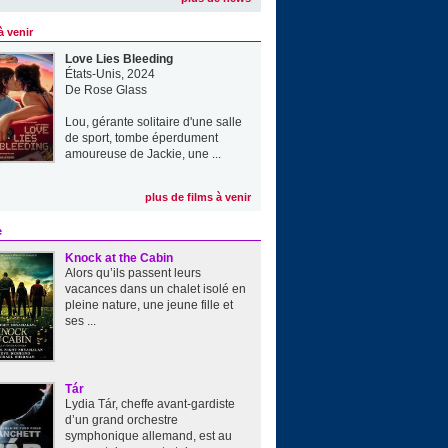
à venir
Love Lies Bleeding
États-Unis, 2024
De
Rose Glass
Lou, gérante solitaire d'une salle
de sport, tombe éperdument
amoureuse de Jackie, une ...
plus de films à venir
e
Knock at the Cabin
Alors qu’ils passent leurs
vacances dans un chalet isolé en
pleine nature, une jeune fille et
ses ...
Tár
Lydia Tár, cheffe avant-gardiste
d’un grand orchestre
symphonique allemand, est au