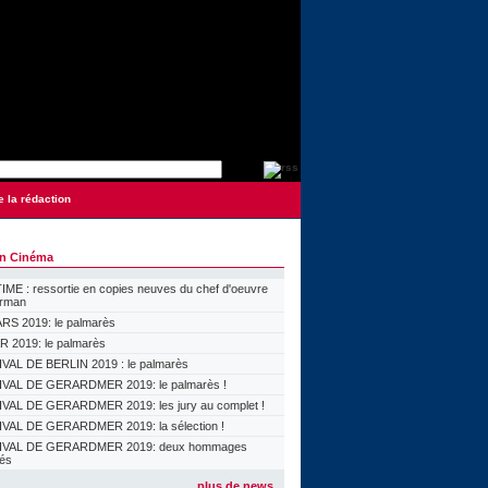
e la rédaction
on Cinéma
ME : ressortie en copies neuves du chef d'oeuvre
orman
S 2019: le palmarès
 2019: le palmarès
VAL DE BERLIN 2019 : le palmarès
VAL DE GERARDMER 2019: le palmarès !
VAL DE GERARDMER 2019: les jury au complet !
VAL DE GERARDMER 2019: la sélection !
IVAL DE GERARDMER 2019: deux hommages
lés
plus de news