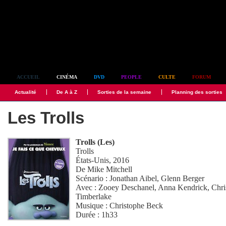
Simplement culte
ACCUEIL
CINÉMA
DVD
PEOPLE
CULTE
FORUM
Actualité
De A à Z
Sorties de la semaine
Planning des sorties
Les Trolls
Trolls (Les)
Trolls
États-Unis, 2016
De
Mike Mitchell
Scénario :
Jonathan Aibel
,
Glenn Berger
Avec :
Zooey Deschanel
,
Anna Kendrick
,
Chri
Timberlake
Musique :
Christophe Beck
Durée : 1h33