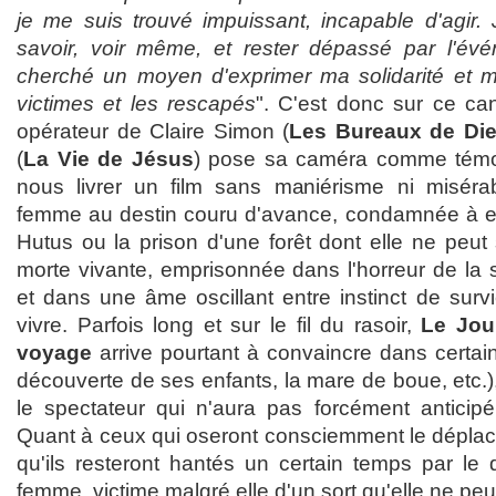
je me suis trouvé impuissant, incapable d'agir. 
savoir, voir même, et rester dépassé par l'évé
cherché un moyen d'exprimer ma solidarité et 
victimes et les rescapés
". C'est donc sur ce ca
opérateur de Claire Simon (
Les Bureaux de Di
(
La Vie de Jésus
) pose sa caméra comme témoin
nous livrer un film sans maniérisme ni misérab
femme au destin couru d'avance, condamnée à er
Hutus ou la prison d'une forêt dont elle ne peu
morte vivante, emprisonnée dans l'horreur de la s
et dans une âme oscillant entre instinct de surv
vivre. Parfois long et sur le fil du rasoir,
Le Jou
voyage
arrive pourtant à convaincre dans certain
découverte de ses enfants, la mare de boue, etc.)
le spectateur qui n'aura pas forcément anticipé 
Quant à ceux qui oseront consciemment le déplaceme
qu'ils resteront hantés un certain temps par le 
femme, victime malgré elle d'un sort qu'elle ne peu