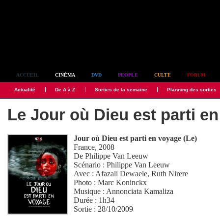
Simplement culte
ACCUEIL
CINÉMA
DVD
PEOPLE
CULTE
FORUM
Actualité
De A à Z
Sorties de la semaine
Planning des sorties
Le Jour où Dieu est parti e
Jour où Dieu est parti en voyage (Le)
France, 2008
De
Philippe Van Leeuw
Scénario :
Philippe Van Leeuw
Avec :
Afazali Dewaele
,
Ruth Nirere
Photo :
Marc Koninckx
Musique :
Annonciata Kamaliza
Durée : 1h34
Sortie : 28/10/2009