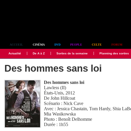
Simplement culte
ACCUEIL
CINÉMA
DVD
PEOPLE
CULTE
FORUM
Actualité
De A à Z
Sorties de la semaine
Planning des sorties
Des hommes sans loi
Des hommes sans loi
Lawless (II)
États-Unis, 2012
De
John Hillcoat
Scénario :
Nick Cave
Avec :
Jessica Chastain
,
Tom Hardy
,
Shia LaB
Mia Wasikowska
Photo :
Benoît Delhomme
Durée : 1h55