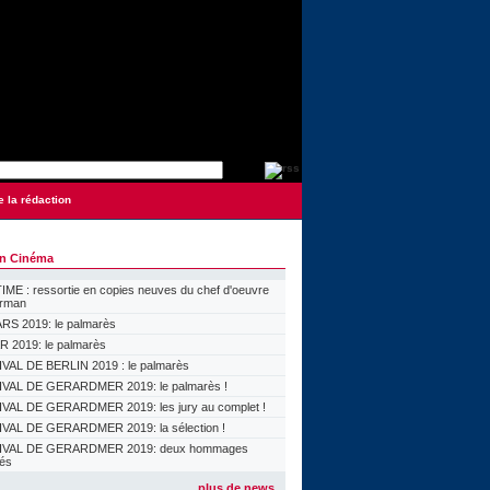
e la rédaction
on Cinéma
ME : ressortie en copies neuves du chef d'oeuvre
orman
S 2019: le palmarès
 2019: le palmarès
VAL DE BERLIN 2019 : le palmarès
VAL DE GERARDMER 2019: le palmarès !
VAL DE GERARDMER 2019: les jury au complet !
VAL DE GERARDMER 2019: la sélection !
IVAL DE GERARDMER 2019: deux hommages
lés
plus de news