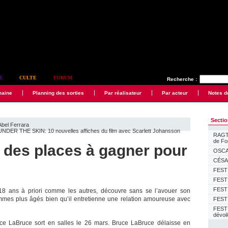
E
CULTE
FORUM
Recherche :
maine
Planning des sorties
Par réalisateur
Par acteur
Notes d
Secti
Abel Ferrara
UNDER THE SKIN: 10 nouvelles affiches du film avec Scarlett Johansson
RAGTI
de F
es places à gagner pour
OSCAR
CÉSAR
FESTI
FESTI
FESTI
18 ans à priori comme les autres, découvre sans se l’avouer son
ommes plus âgés bien qu’il entretienne une relation amoureuse avec
FESTI
FEST
dévoi
e LaBruce sort en salles le 26 mars. Bruce LaBruce délaisse en