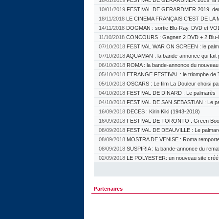
16/01/2019
FESTIVAL DE GERARDMER 2019: la sé
10/01/2019
FESTIVAL DE GERARDMER 2019: deu
18/11/2018
LE CINEMA FRANÇAIS C’EST DE LA M
14/11/2018
DOGMAN : sortie Blu-Ray, DVD et VO
11/10/2018
CONCOURS : Gagnez 2 DVD + 2 Blu-
07/10/2018
FESTIVAL WAR ON SCREEN : le palm
07/10/2018
AQUAMAN : la bande-annonce qui fait 
06/10/2018
ROMA : la bande-annonce du nouveau f
05/10/2018
ETRANGE FESTIVAL : le triomphe de 
05/10/2018
OSCARS : Le film La Douleur choisi pa
04/10/2018
FESTIVAL DE DINARD : Le palmarès
04/10/2018
FESTIVAL DE SAN SEBASTIAN : Le p
16/09/2018
DECES : Kirin Kiki (1943-2018)
16/09/2018
FESTIVAL DE TORONTO : Green Book 
08/09/2018
FESTIVAL DE DEAUVILLE : Le palmar
08/09/2018
MOSTRA DE VENISE : Roma remporte l
08/09/2018
SUSPIRIA : la bande-annonce du rem
02/09/2018
LE POLYESTER: un nouveau site créé pa
Partenaires