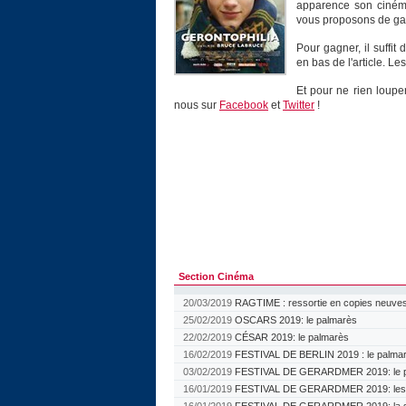
apparence son cinéma 
vous proposons de gagn
Pour gagner, il suffi
en bas de l'article. L
Et pour ne rien louper
nous sur
Facebook
et
Twitter
!
Section Cinéma
20/03/2019
RAGTIME : ressortie en copies neuves
25/02/2019
OSCARS 2019: le palmarès
22/02/2019
CÉSAR 2019: le palmarès
16/02/2019
FESTIVAL DE BERLIN 2019 : le palma
03/02/2019
FESTIVAL DE GERARDMER 2019: le p
16/01/2019
FESTIVAL DE GERARDMER 2019: les ju