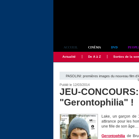
Simplement culte
ACCUEIL
CINÉMA
DVD
PEOPL
Actualité
De A à Z
Sorties de la se
PASOLINI: premières images du nouveau film d'
Publié le 12/03/2014
JEU-CONCOURS: d
"Gerontophilia" !
Lake, un garçon de 
attirance pour les h
une fille de son âge....
Gerontophilia
de Bruc