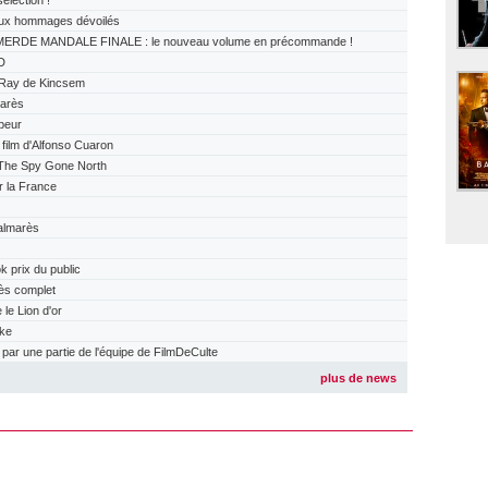
lection !
x hommages dévoilés
ERDE MANDALE FINALE : le nouveau volume en précommande !
D
Ray de Kincsem
arès
peur
ilm d'Alfonso Cuaron
The Spy Gone North
r la France
almarès
prix du public
ès complet
e Lion d'or
ake
r une partie de l'équipe de FilmDeCulte
plus de news