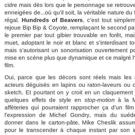
cidre mais dès lors que le personnage se retrouv
enneigées de...où qu'il soit, la véritable nature du 
régal.
Hundreds of Beavers
, c'est tout simpl
rejoue Bip Bip & Coyote, remplaçant le second par
le premier par tout gibier trouvable en forêt, m
muet, adoptant le noir et blanc et s'interdisant t
mais s'autorisant un sonorisation ouvertement p
mise en scène plus que dynamique et ce malgré l'
film.
Oui, parce que les décors sont réels mais les
acteurs déguisés en lapins ou raton-laveurs ou
sketch. Et pourtant on y croit en un claquement d
quelques effets de style en
stop-motion
à la M
affèteries qui pourraient rapprocher ça d'un fil
l'expression de Michel Gondry, mais du suéd
donner dans le carton-pâte, Mike Cheslik assum
pour le transcender à chaque instant par son in