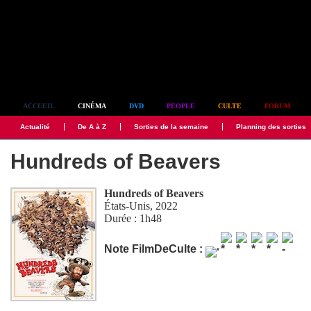
Simplement culte
ACCUEIL
CINÉMA
DVD
PEOPLE
CULTE
FORUM
Actualité
De A à Z
Sorties de la semaine
Planning des sorties
Hundreds of Beavers
Hundreds of Beavers
États-Unis, 2022
Durée : 1h48
Note FilmDeCulte :