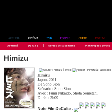
Simplement culte
ACCUEIL
CINÉMA
DVD
PEOPLE
CULTE
FORUM
Actualité
De A à Z
Sorties de la semaine
Planning des sorties
Himizu
Himizu
Japon, 2011
De
Sono Sion
Scénario :
Sono Sion
Avec :
Fumi Nikaido
,
Shota Sometani
Durée : 2h09
Note FilmDeCulte :