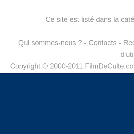
Ce site est listé dans la cat
Qui sommes-nous ?
-
Contacts
-
Re
d'ut
Copyright © 2000-2011 FilmDeCulte.c